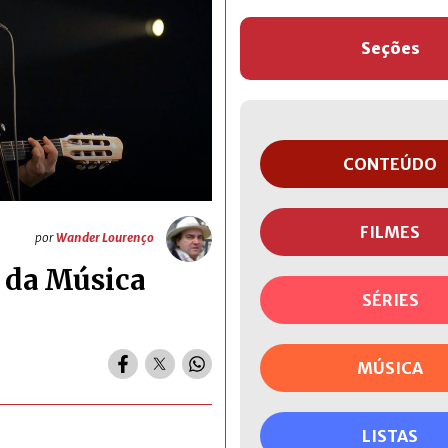
Seções
CONTEÚDO
FILMES
por
Wander Lourenço
s da Música
SÉRIES
MÚSICA
LISTAS