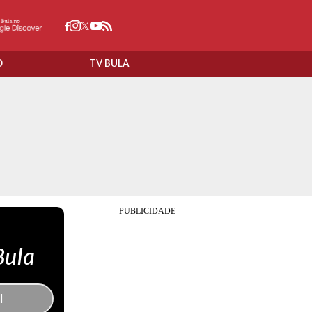
O
TV BULA
Bula