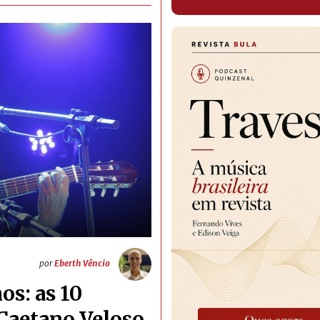
por
Eberth Vêncio
os: as 10
 Caetano Veloso