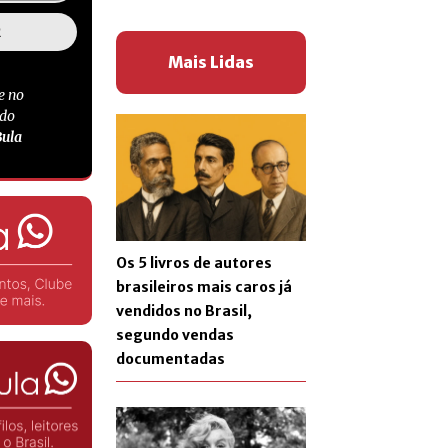
Mais Lidas
e no
 do
Bula
Os 5 livros de autores
brasileiros mais caros já
vendidos no Brasil,
segundo vendas
documentadas