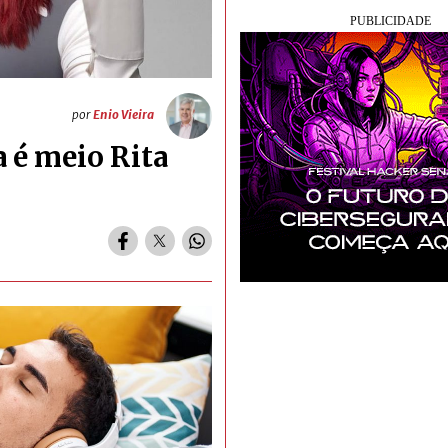
por
Enio Vieira
 é meio Rita