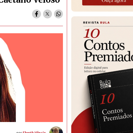
por
Eberth Vêncio