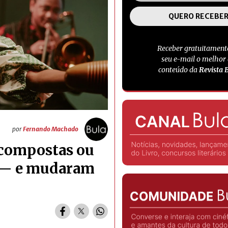
Receber gratuitament
seu e-mail o melhor
conteúdo da
Revista 
por
Fernando Machado
 compostas ou
 — e mudaram