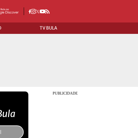
O
TV BULA
Bula