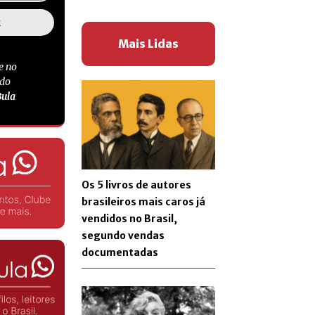
Mais Lidas
e no
 do
Bula
Os 5 livros de autores
brasileiros mais caros já
vendidos no Brasil,
segundo vendas
documentadas