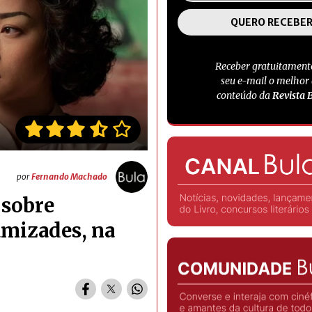
Receber gratuitament
seu e-mail o melhor
conteúdo da
Revista 
por
Fernando Machado
 sobre
amizades, na