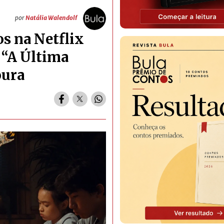
por
Natália Walendolf
os na Netflix
e “A Última
oura