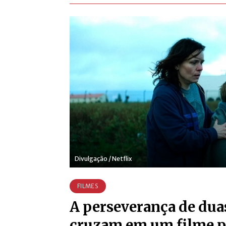
Divulgação / Netflix
FILMES
A perseverança de dua
cruzam em um filme 