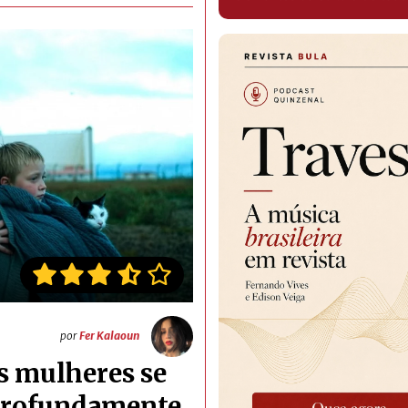
por
Fer Kalaoun
s mulheres se
profundamente