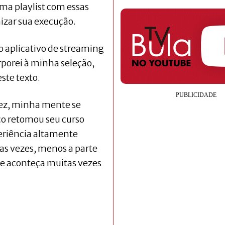
ma playlist com essas
nizar sua execução.
rio aplicativo de streaming
rporei à minha seleção,
este texto.
 vez, minha mente se
o retomou seu curso
periência altamente
ras vezes, menos a parte
ue aconteça muitas vezes