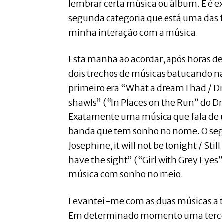
lembrar certa música ou álbum. E é 
segunda categoria que está uma das 
minha interação com a música.
Esta manhã ao acordar, após horas de
dois trechos de músicas batucando n
primeiro era “What a dream I had / D
shawls” (“In Places on the Run” do
Exatamente uma música que fala de 
banda que tem sonho no nome. O segu
Josephine, it will not be tonight / Still
have the sight” (“Girl with Grey Eyes
música com sonho no meio.
Levantei-me com as duas músicas a 
Em determinado momento uma terce