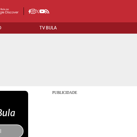
O
TV BULA
Bula