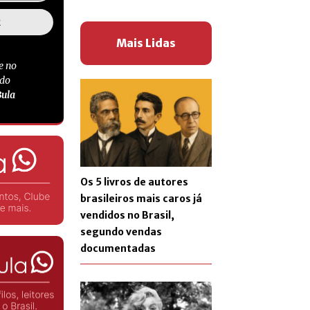
Mais Lidas
e no
 do
Bula
Os 5 livros de autores
brasileiros mais caros já
vendidos no Brasil,
segundo vendas
documentadas