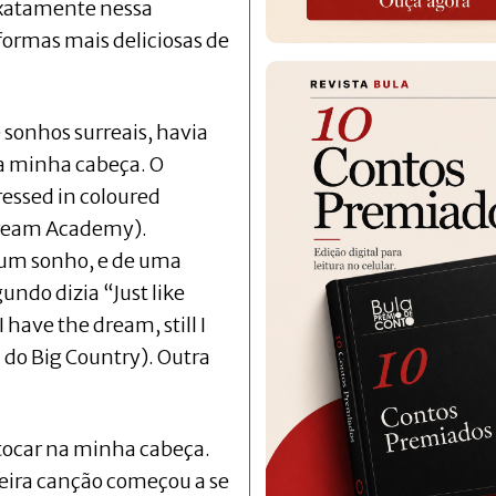
exatamente nessa
formas mais deliciosas de
 sonhos surreais, havia
a minha cabeça. O
ressed in coloured
 Dream Academy).
um sonho, e de uma
ndo dizia “Just like
 I have the dream, still I
” do Big Country). Outra
tocar na minha cabeça.
ira canção começou a se