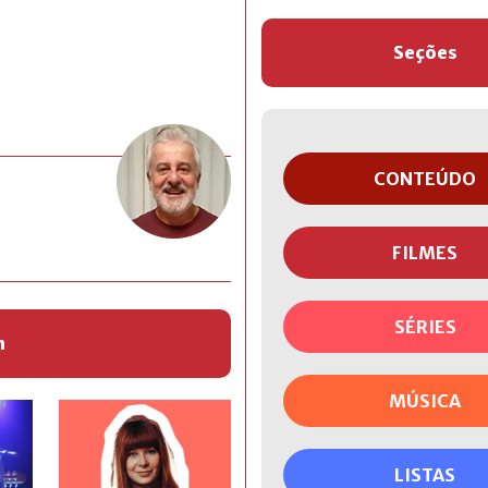
Seções
CONTEÚDO
FILMES
SÉRIES
m
MÚSICA
LISTAS