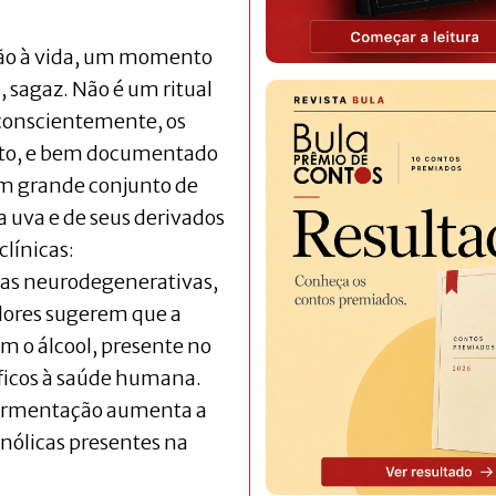
ão à vida, um momento
, sagaz. Não é um ritual
 conscientemente, os
fato, e bem documentado
 um grande conjunto de
a uva e de seus derivados
línicas:
as neurodegenerativas,
adores sugerem que a
 o álcool, presente no
éficos à saúde humana.
fermentação aumenta a
enólicas presentes na