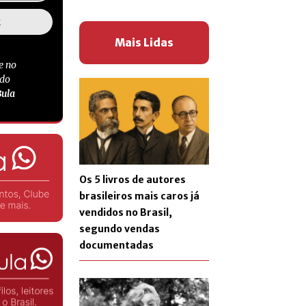
Mais Lidas
e no
 do
Bula
Os 5 livros de autores
brasileiros mais caros já
vendidos no Brasil,
segundo vendas
documentadas