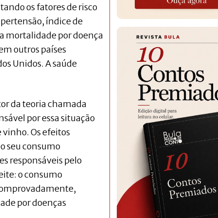
ando os fatores de risco
ipertensão, índice de
 a mortalidade por doença
em outros países
dos Unidos. A saúde
tor da teoria chamada
nsável por essa situação
vinho. Os efeitos
 ao seu consumo
s responsáveis pelo
leite: o consumo
, comprovadamente,
dade por doenças