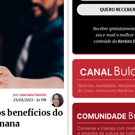
Receber gratuitament
seu e-mail o melhor
conteúdo da
Revista 
por
Lauriane Santin
25/03/2023 - às 19h
s benefícios do
umana