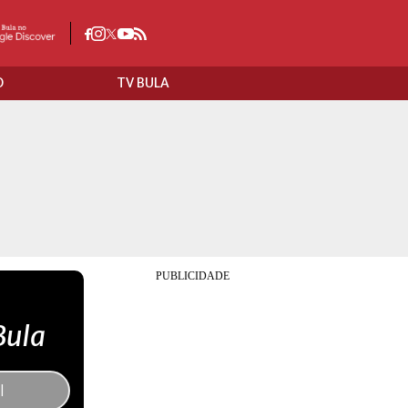
O
TV BULA
Bula