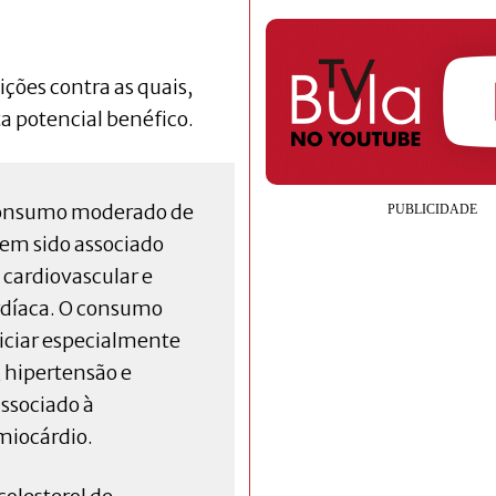
ções contra as quais,
 potencial benéfico.
onsumo moderado de
tem sido associado
cardiovascular e
rdíaca. O consumo
ficiar especialmente
, hipertensão e
ssociado à
 miocárdio.