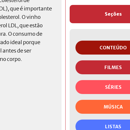
olesterol de
HDL), que é importante
Seções
olesterol. O vinho
rol LDL, que estão
dura. O consumo de
ado ideal porque
CONTEÚDO
l antes de ser
no corpo.
FILMES
SÉRIES
MÚSICA
LISTAS