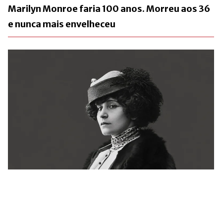
Marilyn Monroe faria 100 anos. Morreu aos 36
e nunca mais envelheceu
Há 72 anos, a França se despedia de Colette.
Ainda não conseguiu explicá-la