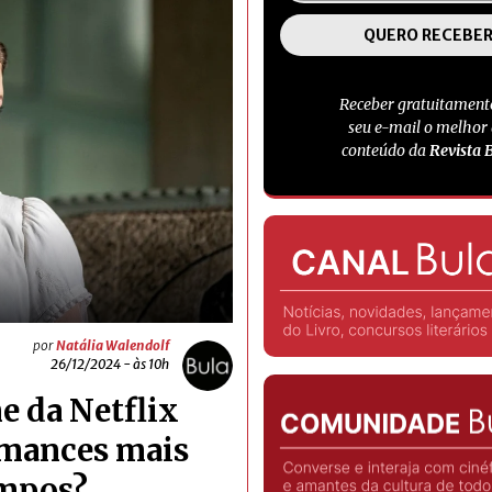
Receber gratuitament
seu e-mail o melhor
conteúdo da
Revista 
por
Natália Walendolf
26/12/2024 - às 10h
me da Netflix
omances mais
empos?