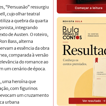
es, “Persuasão” ressurgiu
l, cujo olhar teatral
utiliza a quebra da quarta
gonista, integrando
texto de Austen. O roteiro,
 Ron Bass, alterna
servam a essência da obra
ânea, comparada à versão
relevância do romance ao
m um cenário de época.
t, uma heroína que
ação, com figurinos
ue evocam um cruzamento
tica urbana