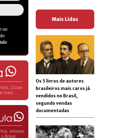
Mais Lidas
e no
 do
Bula
Os 5 livros de autores
brasileiros mais caros já
vendidos no Brasil,
segundo vendas
documentadas