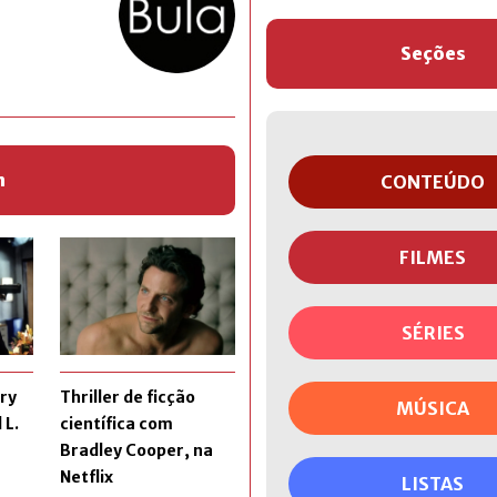
Seções
m
CONTEÚDO
FILMES
SÉRIES
ry
Thriller de ficção
MÚSICA
 L.
científica com
Bradley Cooper, na
Netflix
LISTAS