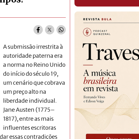
A submissão irrestrita à
autoridade paterna era
a norma no Reino Unido
do início do século 19,
um cenário que cobrava
um preço alto na
liberdade individual.
Jane Austen (1775–
1817), entre as mais
influentes escritoras
ndar essas contradições