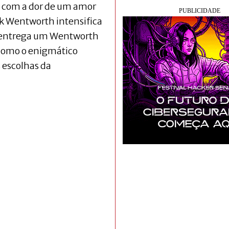
 com a dor de um amor
ck Wentworth intensifica
s entrega um Wentworth
 como o enigmático
s escolhas da