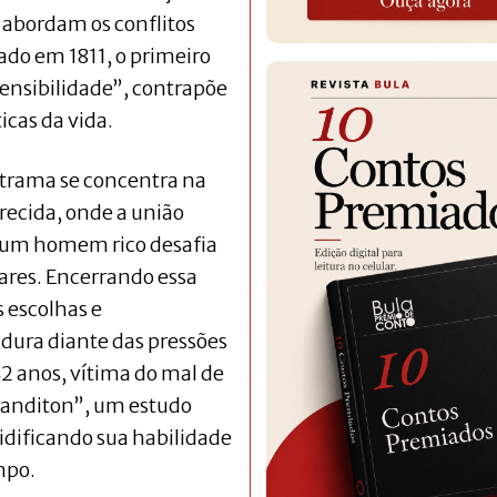
e abordam os conflitos
do em 1811, o primeiro
Sensibilidade”, contrapõe
icas da vida.
 trama se concentra na
ecida, onde a união
 e um homem rico desafia
iares. Encerrando essa
s escolhas e
ura diante das pressões
42 anos, vítima do mal de
Sanditon”, um estudo
idificando sua habilidade
mpo.