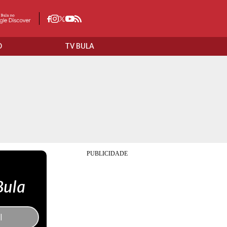
O
TV BULA
Bula