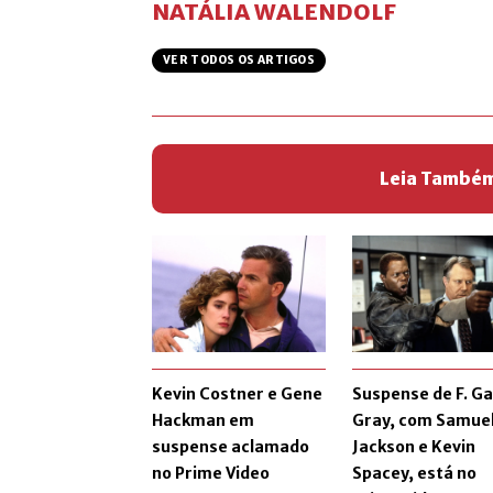
NATÁLIA WALENDOLF
VER TODOS OS ARTIGOS
Leia També
Kevin Costner e Gene
Suspense de F. Ga
Hackman em
Gray, com Samuel
suspense aclamado
Jackson e Kevin
no Prime Video
Spacey, está no