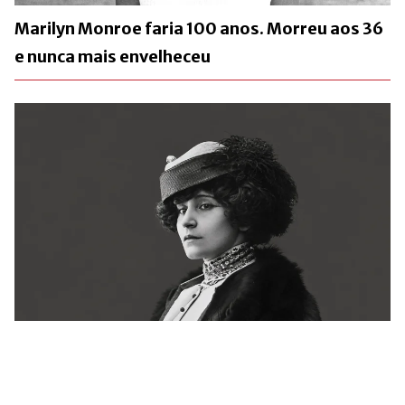
Marilyn Monroe faria 100 anos. Morreu aos 36
e nunca mais envelheceu
Há 72 anos, a França se despedia de Colette.
Ainda não conseguiu explicá-la