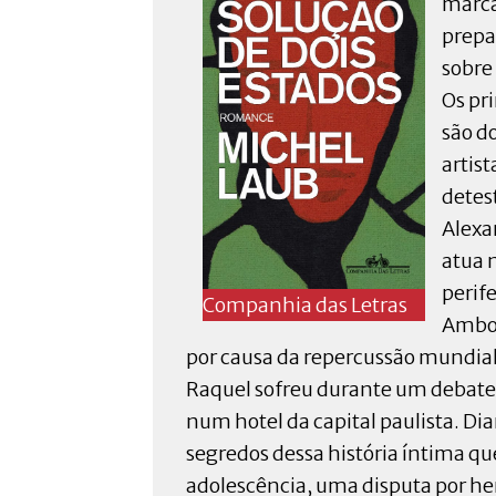
marca
prepa
sobre 
Os pr
são d
artist
detest
Alexa
atua 
perife
Companhia das Letras
Ambos
por causa da repercussão mundia
Raquel sofreu durante um debate s
num hotel da capital paulista. Di
segredos dessa história íntima qu
adolescência, uma disputa por he