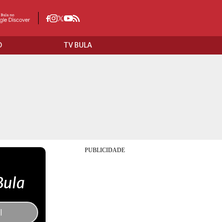
O
TV BULA
Bula