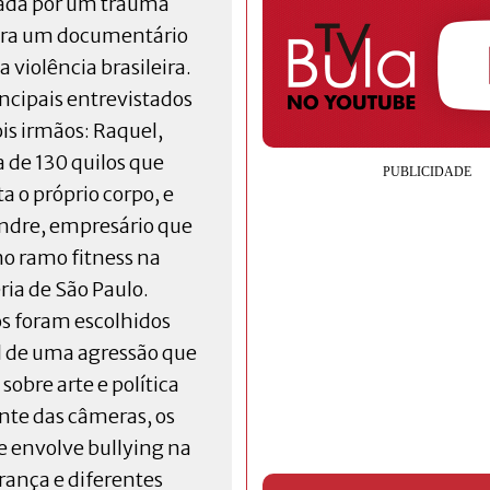
da por um trauma
ra um documentário
a violência brasileira.
incipais entrevistados
ois irmãos: Raquel,
a de 130 quilos que
a o próprio corpo, e
ndre, empresário que
no ramo fitness na
ria de São Paulo.
 foram escolhidos
l de uma agressão que
obre arte e política
ante das câmeras, os
e envolve bullying na
rança e diferentes