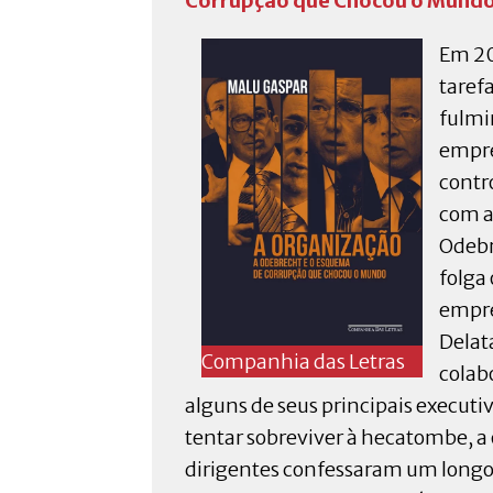
Corrupção que Chocou o Mund
Em 20
tarefa
fulmi
empre
contr
com a
Odebr
folga
empre
Delat
Companhia das Letras
colab
alguns de seus principais executi
tentar sobreviver à hecatombe, a
dirigentes confessaram um longo 