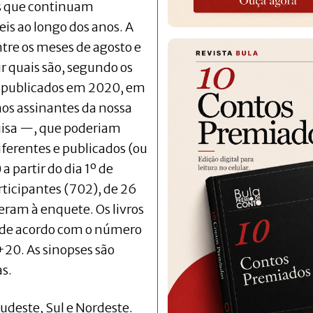
res que continuam
is ao longo dos anos. A
tre os meses de agosto e
r quais são, segundo os
ros publicados em 2020, em
 aos assinantes da nossa
uisa —, que poderiam
diferentes e publicados (ou
 partir do dia 1º de
rticipantes (702), de 26
deram à enquete. Os livros
, de acordo com o número
+20. As sinopses são
as.
Sudeste, Sul e Nordeste.