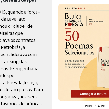
o
, de Malu Gaspar
15, quando a força-
 da Lava Jato
nou o “clube” de
iteiras que
olava os contratos
 Petrobrás, a
echt liderava com
 o ranking das
sas de engenharia.
ados por
oradores da Justiça,
vos foram presos. Para
 organização e seus
histórico de práticas