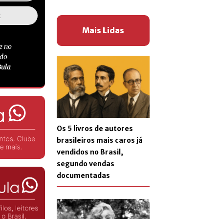
Mais Lidas
e no
 do
Bula
Os 5 livros de autores
brasileiros mais caros já
vendidos no Brasil,
segundo vendas
documentadas