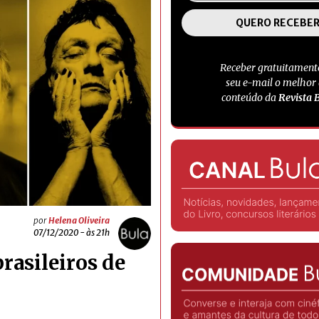
Receber gratuitament
seu e-mail o melhor
conteúdo da
Revista 
por
Helena Oliveira
07/12/2020 - às 21h
brasileiros de