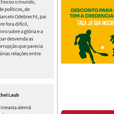
 chocou o mundo,
 políticos, de
 Marcelo Odebrecht, pai
 fora difícil,
o sobre a glória e a
par desvenda as
rrupção que parecia
púrias relações entre
chel Laub
ineasta alemã