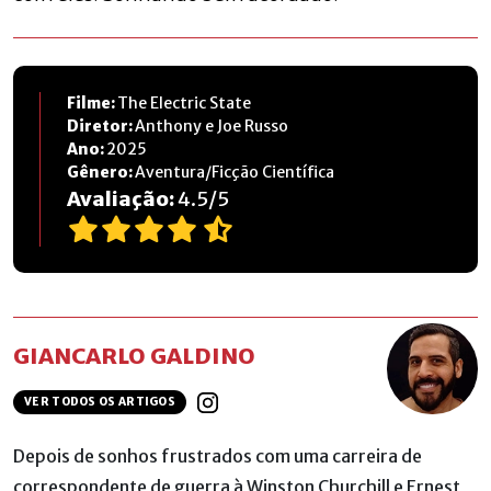
Filme:
The Electric State
Diretor:
Anthony
e
Joe Russo
Ano:
2025
Gênero:
Aventura/Ficção Científica
Avaliação:
4.5
/
5
GIANCARLO GALDINO
VER TODOS OS ARTIGOS
Depois de sonhos frustrados com uma carreira de
correspondente de guerra à Winston Churchill e Ernest