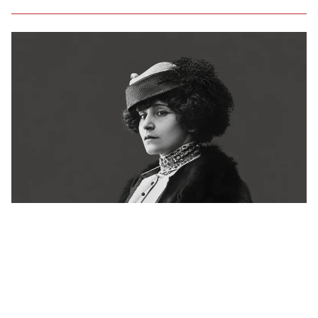
Há 72 anos, a França se despedia de Colette.
Ainda não conseguiu explicá-la