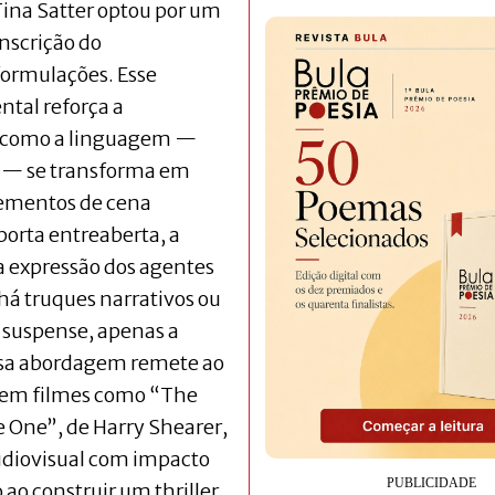
Tina Satter optou por um
nscrição do
formulações. Esse
tal reforça a
o como a linguagem —
s — se transforma em
lementos de cena
porta entreaberta, a
 expressão dos agentes
á truques narrativos ou
o suspense, apenas a
 Essa abordagem remete ao
a em filmes como “The
he One”, de Harry Shearer,
audiovisual com impacto
 ao construir um thriller