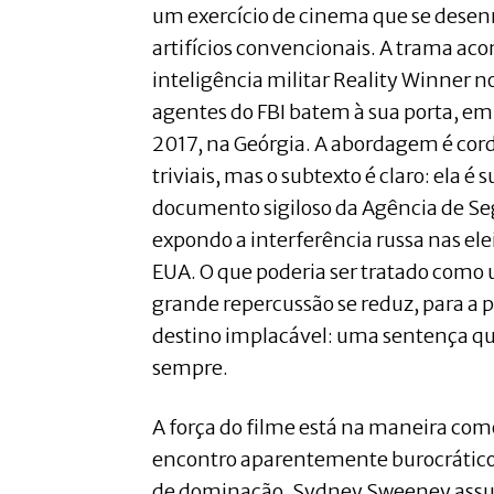
um exercício de cinema que se desen
artifícios convencionais. A trama ac
inteligência militar Reality Winner
agentes do FBI batem à sua porta, e
2017, na Geórgia. A abordagem é cord
triviais, mas o subtexto é claro: ela é
documento sigiloso da Agência de S
expondo a interferência russa nas ele
EUA. O que poderia ser tratado como 
grande repercussão se reduz, para a 
destino implacável: uma sentença qu
sempre.
A força do filme está na maneira co
encontro aparentemente burocrático
de dominação. Sydney Sweeney assu