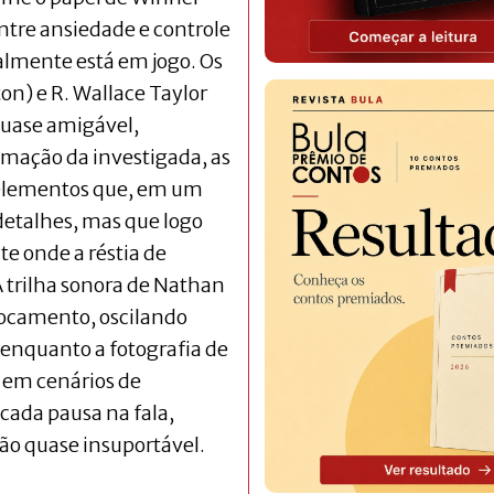
ntre ansiedade e controle
ealmente está em jogo. Os
ton) e R. Wallace Taylor
uase amigável,
imação da investigada, as
 elementos que, em um
etalhes, mas que logo
e onde a réstia de
A trilha sonora de Nathan
focamento, oscilando
 enquanto a fotografia de
 em cenários de
 cada pausa na fala,
ão quase insuportável.