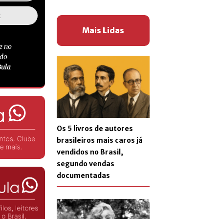
Mais Lidas
e no
 do
Bula
Os 5 livros de autores
brasileiros mais caros já
vendidos no Brasil,
segundo vendas
documentadas