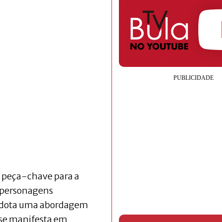
 peça-chave para a
r personagens
 adota uma abordagem
o se manifesta em