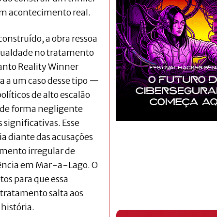
 um acontecimento real.
nstruído, a obra ressoa
gualdade no tratamento
nto Reality Winner
da a um caso desse tipo —
olíticos de alto escalão
 de forma negligente
ignificativas. Esse
ia diante das acusações
ento irregular de
dência em Mar-a-Lago. O
etos para que essa
 tratamento salta aos
história.