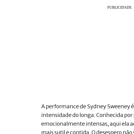
A performance de Sydney Sweeney é
intensidade do longa. Conhecida po
emocionalmente intensas, aqui ela
mais sutil e contida. O desespero nã