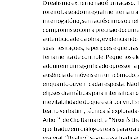
O realismo extremo não é um acaso. 
roteiro baseado integralmente na tra
interrogatório, sem acréscimos ou re
compromisso com a precisão documen
autenticidade da obra, evidenciand
suas hesitações, repetições e quebra
ferramenta de controle. Pequenos e
adquirem um significado opressor: a 
ausência de móveis em um cômodo, a
enquanto ouvem cada resposta. Não h
elipses dramáticas para intensificar 
inevitabilidade do que está por vir.
teatro verbatim, técnica já explorad
Arbor”, de Clio Barnard, e “Nixon’s t
que traduzem diálogos reais para o 
visceral. “Reality” segue essa tradição