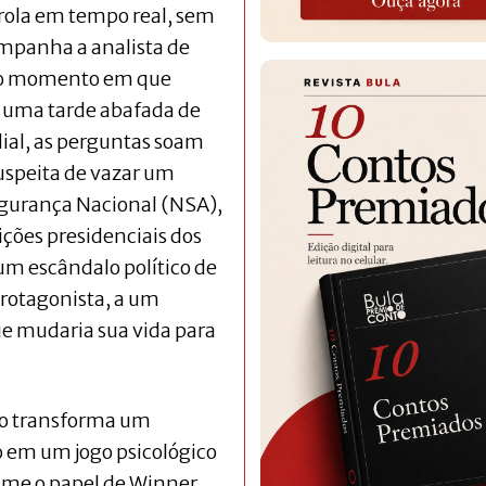
rola em tempo real, sem
ompanha a analista de
 no momento em que
m uma tarde abafada de
ial, as perguntas soam
 suspeita de vazar um
egurança Nacional (NSA),
ições presidenciais dos
um escândalo político de
protagonista, a um
e mudaria sua vida para
mo transforma um
 em um jogo psicológico
me o papel de Winner