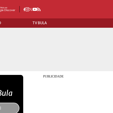
O
TV BULA
Bula