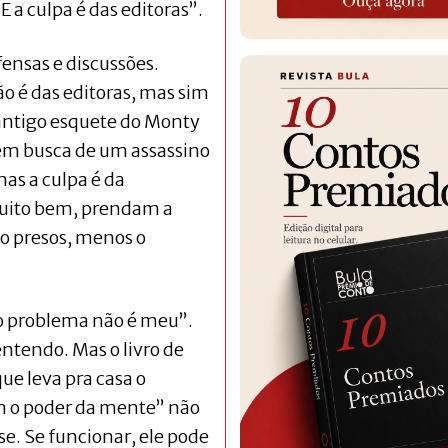
 a culpa é das editoras”.
fensas e discussões.
 é das editoras, mas sim
antigo esquete do Monty
em busca de um assassino
mas a culpa é da
“Muito bem, prendam a
o presos, menos o
“o problema não é meu”.
entendo. Mas o livro de
ue leva pra casa o
om o poder da mente” não
e. Se funcionar, ele pode