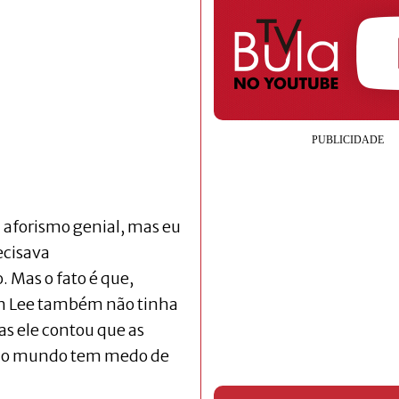
 aforismo genial, mas eu
recisava
Mas o fato é que,
n Lee também não tinha
as ele contou que as
todo mundo tem medo de