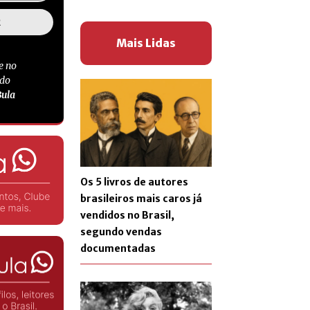
Mais Lidas
e no
 do
Bula
Os 5 livros de autores
brasileiros mais caros já
vendidos no Brasil,
segundo vendas
documentadas