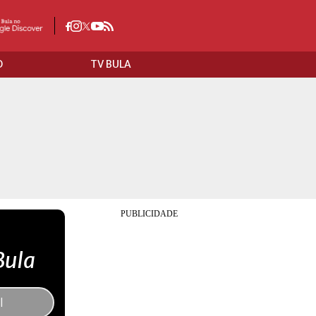
O
TV BULA
Bula