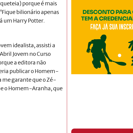
rqueteia) porque é mais
“Fique bilionário apenas
á um Harry Potter.
em idealista, assisti a
 Abril Jovem no Curso
orque a editora não
feria publicar o Homem-
a me garante que o Zé-
ue o Homem-Aranha, que