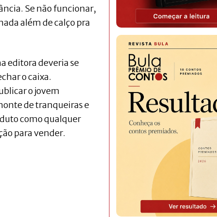
rância. Se não funcionar,
 nada além de calço pra
ma editora deveria se
char o caixa.
blicar o jovem
monte de tranqueiras e
roduto como qualquer
ição para vender.