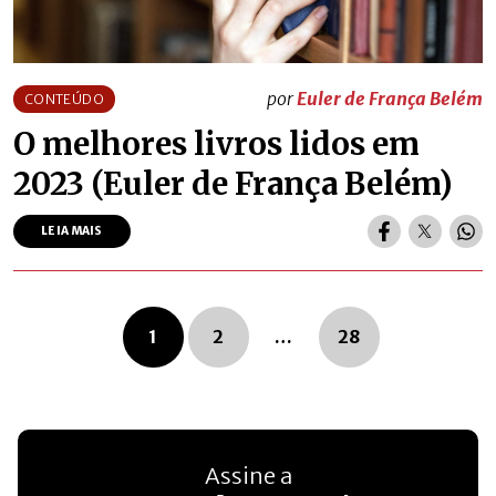
por
Euler de França Belém
CONTEÚDO
O melhores livros lidos em
2023 (Euler de França Belém)
LEIA MAIS
Navegação dos posts
1
2
…
28
Assine a