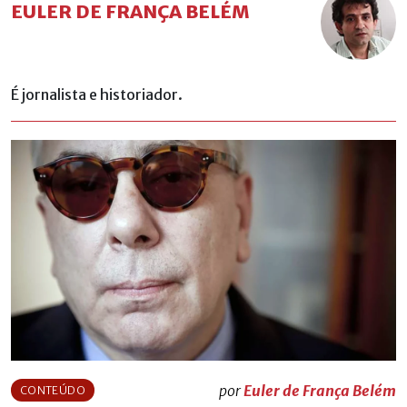
EULER DE FRANÇA BELÉM
É jornalista e historiador.
por
Euler de França Belém
CONTEÚDO