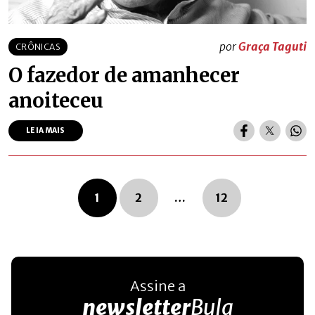
por
Graça Taguti
CRÔNICAS
O fazedor de amanhecer
anoiteceu
LEIA MAIS
Navegação dos posts
1
2
…
12
Assine a
newsletter
Bula