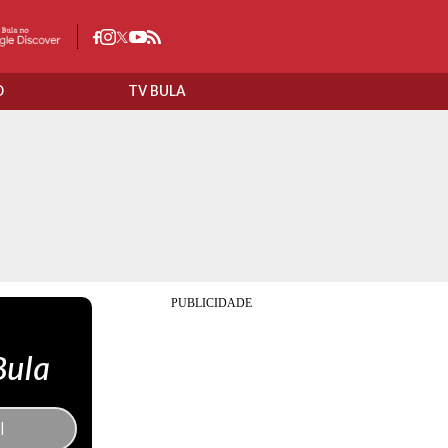
O
TV BULA
Bula