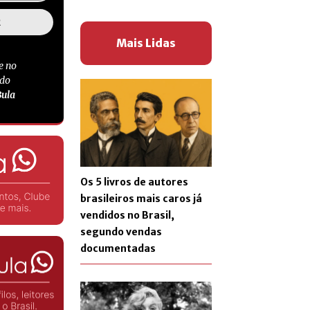
Mais Lidas
e no
 do
Bula
Os 5 livros de autores
brasileiros mais caros já
vendidos no Brasil,
segundo vendas
documentadas