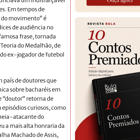
nunciava um indisfarçável
ites. Em tempos de
ca do movimento” é
ices de audiência no
famosa frase, tornada
 Teoria do Medalhão, de
 do ex-jogador de futebol
um país de doutores que
mica sobre bacharéis em
 “doutor” retorna de
episódios curiosos, como
meia-atacante do
 a mais alta honraria da
alha Machado de Assis,