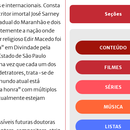
 e internacionais. Consta
critor imortal José Sarney
Seções
tadual do Maranhão e dois
ntemente a nação onde
r religioso Edir Macedo foi
a” em Divindade pela
CONTEÚDO
Estado de São Paulo
ma vez que cada um dos
FILMES
etratores, trata-se de
mundo atual está
SÉRIES
la honra” com múltiplos
entualmente estejam
MÚSICA
ssíveis futuras doutoras
LISTAS