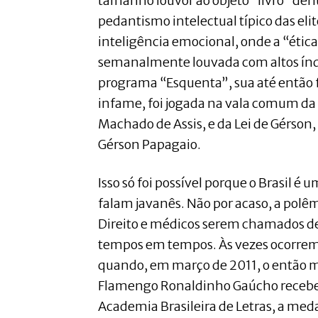
tamanho louvor ao objeto “livro” de
pedantismo intelectual típico das el
inteligência emocional, onde a “éti
semanalmente louvada com altos índ
programa “Esquenta”, sua até então 
infame, foi jogada na vala comum da
Machado de Assis, e da Lei de Gérson,
Gérson Papagaio.
Isso só foi possível porque o Brasil é 
falam javanês. Não por acaso, a polê
Direito e médicos serem chamados de
tempos em tempos. Às vezes ocorrem 
quando, em março de 2011, o então 
Flamengo Ronaldinho Gaúcho recebeu
Academia Brasileira de Letras, a med