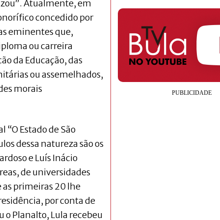
izou”. Atualmente, em
honorífico concedido por
oas eminentes que,
ploma ou carreira
ão da Educação, das
nitárias ou assemelhados,
udes morais
l “O Estado de São
ulos dessa natureza são os
rdoso e Luís Inácio
ureas, de universidades
 as primeiras 20 lhe
residência, por conta de
u o Planalto, Lula recebeu