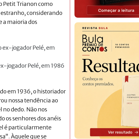
o Petit Trianon como
o estranho, considerando
e a maioria dos
ex-jogador Pelé, em 1986
ado em 1936, o historiador
ou nossa tendência ao
l no dedo. Não nos
do os senhores dos anéis
el é particularmente
sa”. Àquele que se