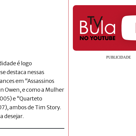
didade é logo
 se destaca nessas
ances em “Assassinos
in Owen, e como a Mulher
2005) e “Quarteto
007), ambos de Tim Story.
a desejar.