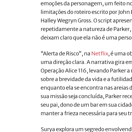
emoções da personagem, um feito no
limitações do roteiro escrito por John
Halley Wegryn Gross. O script apresen
repetidamente a natureza de Parker,
deixam claro que ela não é uma pers
“Alerta de Risco”, na
Netflix
, é uma o
uma direção clara. A narrativa gira e
Operação Alice 116, levando Parker a 
sobre a brevidade da vida e a futilida
enquanto ela se encontra nas areias d
sua missão seja concluída, Parker rec
seu pai, dono de um bar em sua cidad
manter a frieza necessária para seu t
Surya explora um segredo envolvendo 