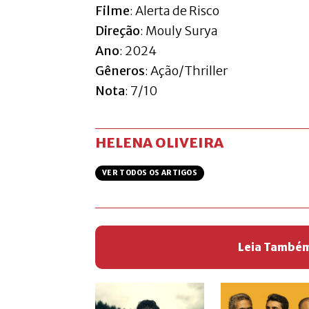
Filme
: Alerta de Risco
Direção
: Mouly Surya
Ano
: 2024
Gêneros
: Ação/Thriller
Nota
: 7/10
HELENA OLIVEIRA
VER TODOS OS ARTIGOS
Leia També