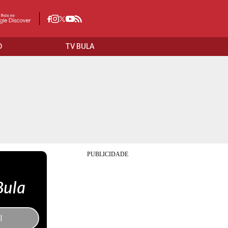
O
TV BULA
Bula