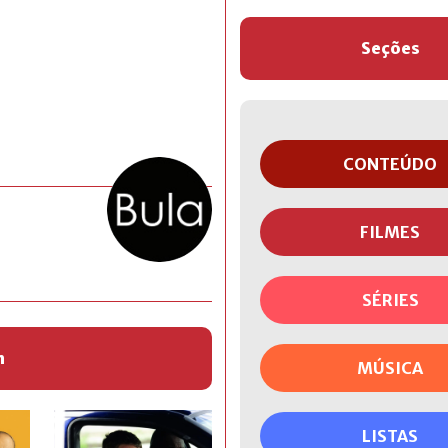
Seções
CONTEÚDO
FILMES
SÉRIES
m
MÚSICA
LISTAS