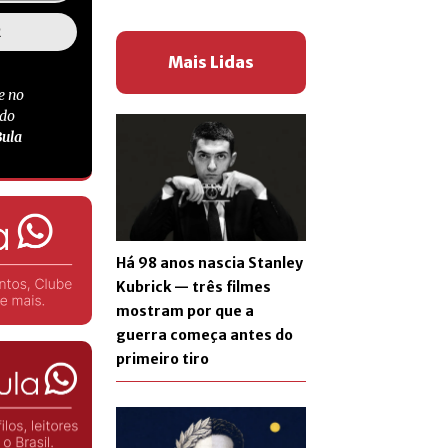
Mais Lidas
e no
 do
Bula
Há 98 anos nascia Stanley
Kubrick — três filmes
mostram por que a
guerra começa antes do
primeiro tiro