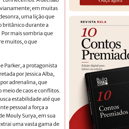
levianamente; em muitas
a desonra, uma lição que
 britânico durante a
 Por mais sombria que
re muitos, o que
ne Parker, a protagonista
retada por Jessica Alba,
por adrenalina, que
o meio de caos e conflitos.
usca estabilidade até que
e pessoal a força a
o de Mouly Surya, em sua
 extrai uma vasta gama de