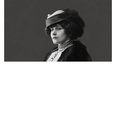
Há 72 anos, a França se despedia de Colette.
Ainda não conseguiu explicá-la