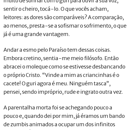
muito de sonhar com o guri para ouvir a sua voz,
sentir o cheiro, tocá-lo. O que vocês acham,
leitores: as dores são comparáveis? A comparação,
ao menos, presta-se a sofismar o sofrimento, o que
já é uma grande vantagem.
Andar a esmo pelo Paraíso tem dessas coisas.
Embora cretino, sentia-me meio filósofo. Então
abracei o moleque como se estivesse desbancando
o próprio Cristo. “Vinde a mim as criancinhas é o
cacete! O guri agora é meu. Ninguém tasca”,
pensei, sendo impróprio, rude e ingrato outra vez.
A parentalha morta foi se achegando pouco a
pouco e, quando dei por mim, já éramos um bando
de zumbis animados a ocupar um dos infinitos