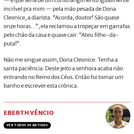
— e que seria de um constrangimento igualmente
incrível pra mim — pela mão pesada de Dona
Cleonice, a diarista. “Acorda, doutor! São quase
onze horas…”, ela reclamou a tropeçar em garrafas
pelo chão da casa e quase cair. “Ateu filho-da-
puta!”.
Não me xingue assim, Dona Cleonice. Tenha a
santa paciência. Deste jeito a senhora acaba não
entrando no Reino dos Céus. Então fui tomar um
banho e escrever esta crônica.
EBERTH VÊNCIO
VER TODOS OS ARTIGOS