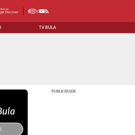
O
TV BULA
Bula