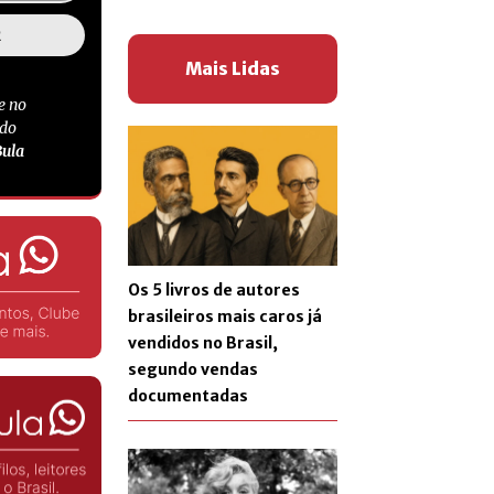
Mais Lidas
e no
 do
Bula
Os 5 livros de autores
brasileiros mais caros já
vendidos no Brasil,
segundo vendas
documentadas