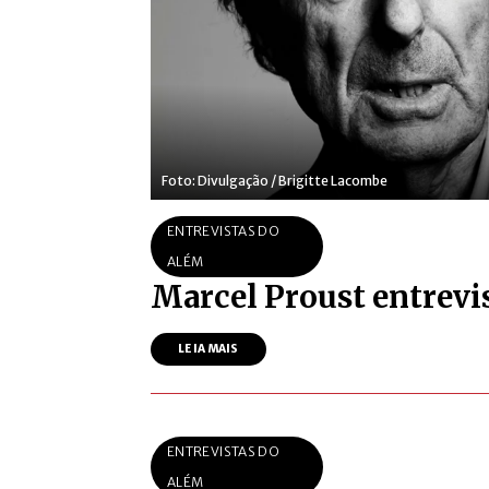
Foto: Divulgação / Brigitte Lacombe
ENTREVISTAS DO
ALÉM
Marcel Proust entrevi
LEIA MAIS
ENTREVISTAS DO
ALÉM