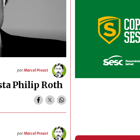
por
Marcel Proust
sta Philip Roth
por
Marcel Proust