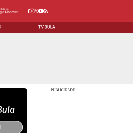
O
TV BULA
Bula