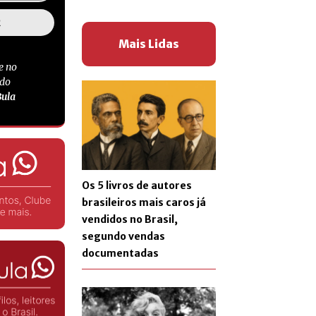
Mais Lidas
e no
 do
Bula
Os 5 livros de autores
brasileiros mais caros já
vendidos no Brasil,
segundo vendas
documentadas