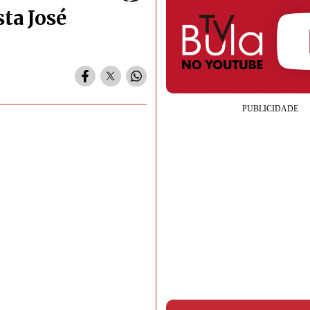
ta José
s