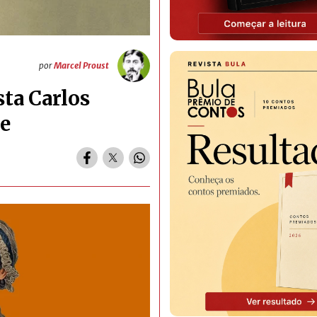
por
Marcel Proust
sta Carlos
e