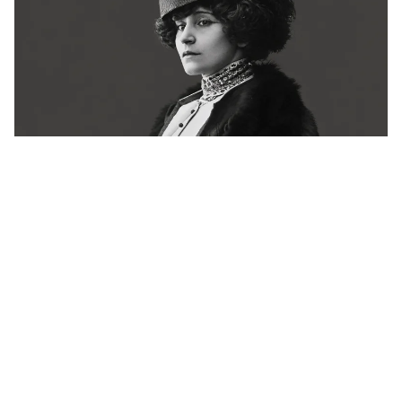
Há 72 anos, a França se despedia de Colette.
Ainda não conseguiu explicá-la