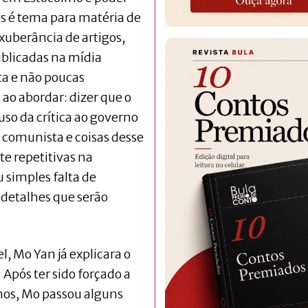
is é tema para matéria de
xuberância de artigos,
ublicadas na mídia
ta e não poucas
 ao abordar: dizer que o
 uso da crítica ao governo
é comunista e coisas desse
 repetitivas na
 simples falta de
 detalhes que serão
, Mo Yan já explicara o
 Após ter sido forçado a
nos, Mo passou alguns