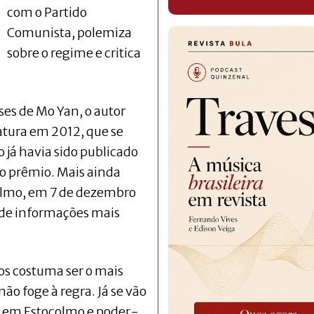
com o Partido
Comunista, polemiza
sobre o regime e critica
es de Mo Yan, o au­tor
atura em 2012, que se
o já havia sido publicado
 o prêmio. Mais ainda
olmo, em 7 de dezembro
 de informações mais
nos costuma ser o mais
ão foge à regra. Já se vão
a em Estocolmo e poder-