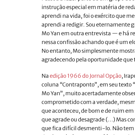
instrução especial em matéria de red
aprendi na vida, foi o exército que me 
aprendi a redigir. Sou eternamente gr
Mo Yan em outra entrevista — e há r
nessa confissão achando que é um elo
No entanto, Mo simplesmente mostr
agradecendo pela oportunidade que 
Na
edição 1966 do Jornal Opção
, Ira
coluna “Contraponto”, em seu texto 
Mo Yan”, muito acertadamente obser
comprometido com a verdade, mesmo 
que aconteceu, de bom e de ruim em 
que agrade ou desagrade (…) Mas co
que fica difícil desmenti-lo. Não tem 