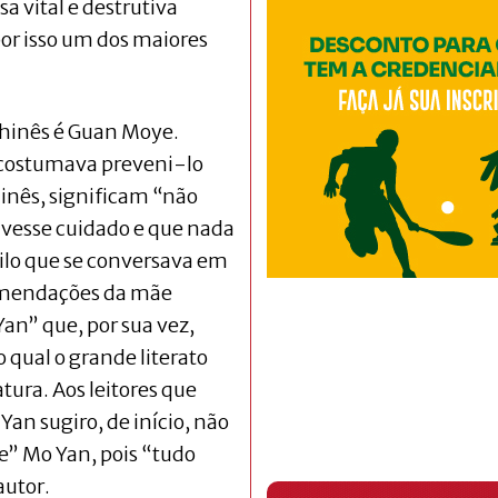
sa vital e destrutiva
por isso um dos maiores
chinês é Guan Moye.
 costumava preveni-lo
inês, significam “não
vesse cuidado e que nada
ilo que se conversava em
comendações da mãe
n” que, por sua vez,
 qual o grande literato
atura. Aos leitores que
an sugiro, de início, não
e” Mo Yan, pois “tudo
autor.