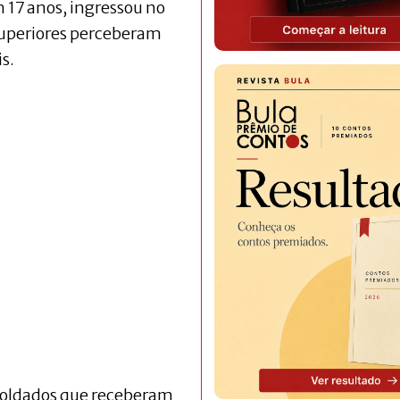
 17 anos, ingressou no
 superiores perceberam
s.
 soldados que receberam