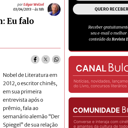
por
Edgar Welzel
03/04/2013 - às 18h
: Eu falo
Receber gratuitament
seu e-mail o melhor
conteúdo da
Revista 
Nobel de Literatura em
2012, o escritor chinês,
em sua primeira
entrevista após o
prêmio, fala ao
semanário alemão “Der
Spiegel” de sua relação