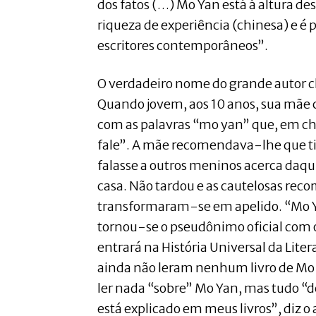
dos fatos (…) Mo Yan está à altura des
riqueza de experiência (chinesa) e é 
escritores contemporâneos”.
O verdadeiro nome do grande autor 
Quando jovem, aos 10 anos, sua mãe
com as palavras “mo yan” que, em ch
fale”. A mãe recomendava-lhe que ti
falasse a outros meninos acerca daqu
casa. Não tardou e as cautelosas re
transformaram-se em apelido. “Mo Ya
tornou-se o pseudônimo oficial com o
entrará na História Universal da Liter
ainda não leram nenhum livro de Mo Y
ler nada “sobre” Mo Yan, mas tudo “d
está explicado em meus livros”, diz o 