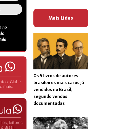
Mais Lidas
e no
 do
Bula
Os 5 livros de autores
brasileiros mais caros já
vendidos no Brasil,
segundo vendas
documentadas