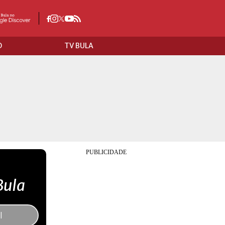
O
TV BULA
Bula