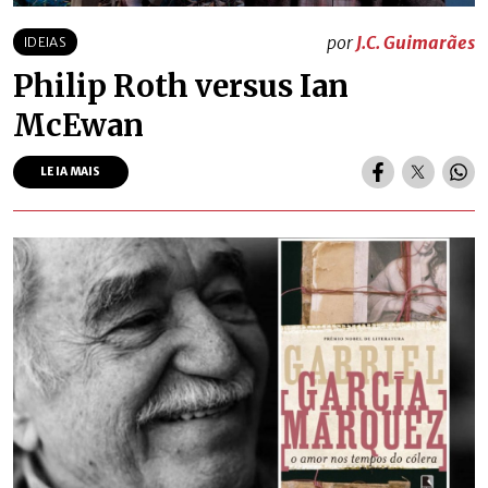
por
J.C. Guimarães
IDEIAS
Philip Roth versus Ian
McEwan
LEIA MAIS