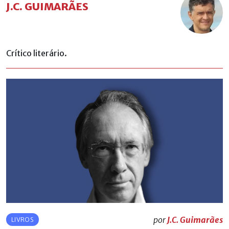
J.C. GUIMARÃES
Crítico literário.
por
J.C. Guimarães
LIVROS