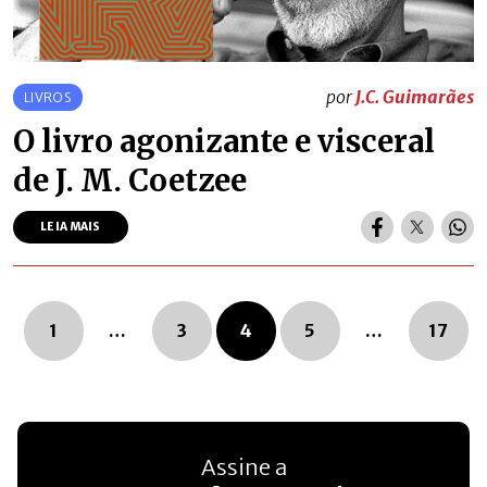
por
J.C. Guimarães
LIVROS
O livro agonizante e visceral
de J. M. Coetzee
LEIA MAIS
Navegação dos posts
1
…
3
4
5
…
17
Assine a