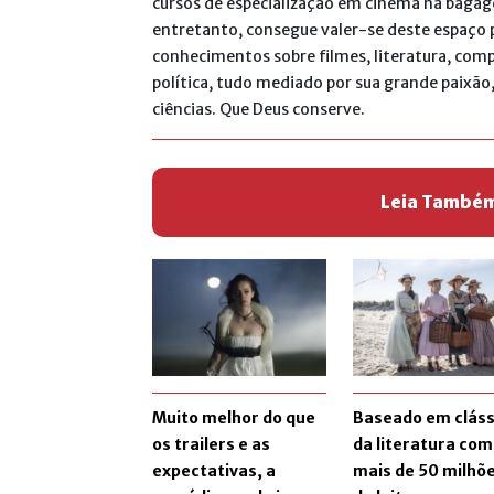
cursos de especialização em cinema na bagag
entretanto, consegue valer-se deste espaço 
conhecimentos sobre filmes, literatura, com
política, tudo mediado por sua grande paixão, a
ciências. Que Deus conserve.
Leia També
Muito melhor do que
Baseado em cláss
os trailers e as
da literatura com
expectativas, a
mais de 50 milhõ