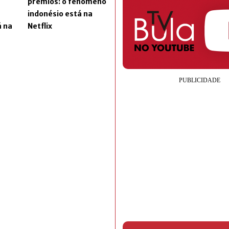
prêmios: o fenômeno
indonésio está na
á na
Netflix