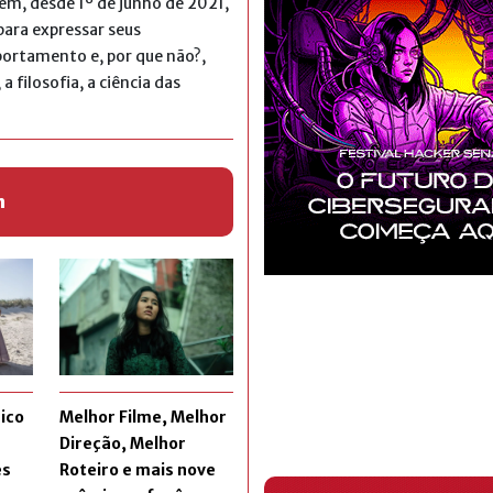
em, desde 1º de junho de 2021,
para expressar seus
portamento e, por que não?,
 filosofia, a ciência das
m
ico
Melhor Filme, Melhor
Direção, Melhor
es
Roteiro e mais nove