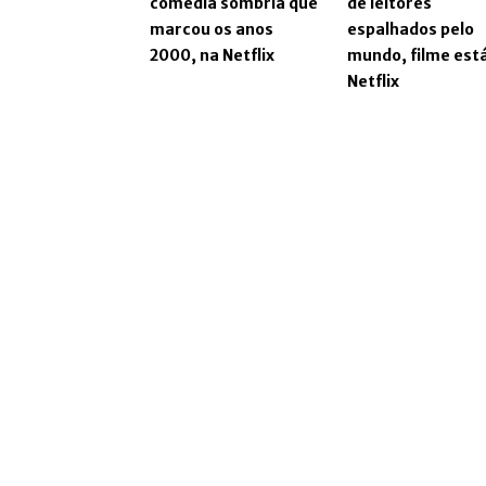
comédia sombria que
de leitores
marcou os anos
espalhados pelo
2000, na Netflix
mundo, filme est
Netflix