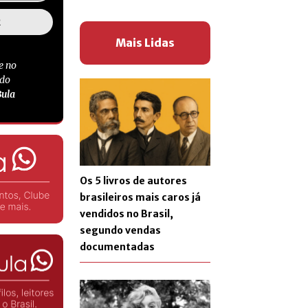
Mais Lidas
e no
 do
Bula
Os 5 livros de autores
brasileiros mais caros já
vendidos no Brasil,
segundo vendas
documentadas