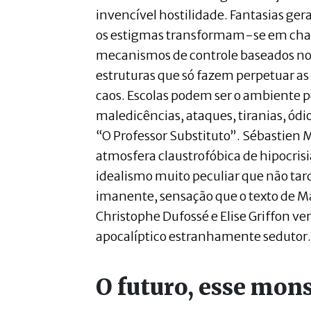
invencível hostilidade. Fantasias ge
os estigmas transformam-se em chag
mecanismos de controle baseados no
estruturas que só fazem perpetuar as
caos. Escolas podem ser o ambiente p
maledicências, ataques, tiranias, ódi
“O Professor Substituto”. Sébastie
atmosfera claustrofóbica de hipocrisi
idealismo muito peculiar que não tar
imanente, sensação que o texto de Mar
Christophe Dufossé e Elise Griffon ve
apocalíptico estranhamente sedutor.
O futuro, esse mon