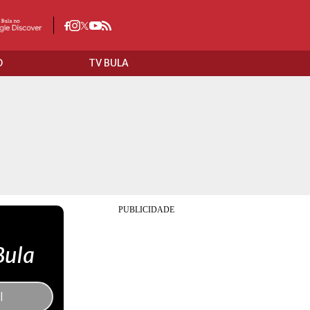
O
TV BULA
Bula