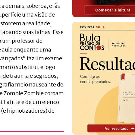
a demais, soberba, e, às
perfície uma visão de
storcem a realidade,
tapando suas falhas. Esse
 um professor de
 de aula enquanto uma
avançados” faz um exame.
an o substitui, e logo
m de trauma e segredos,
tografia meio nauseante de
 de Zombie Zombie coroam
 Lafitte e de um elenco
 (e hipnotizadores) de