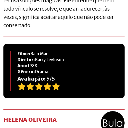
recusa soluções mágicas. Ele entende que nem
todo vínculo se resolve, e que amadurecer, às
vezes, significa aceitar aquilo que não pode ser
consertado.
Filme:
Rain Man
Diretor:
Barry Levinson
Ano:
1988
Gênero:
Drama
Avaliação:
5
/
5
HELENA OLIVEIRA