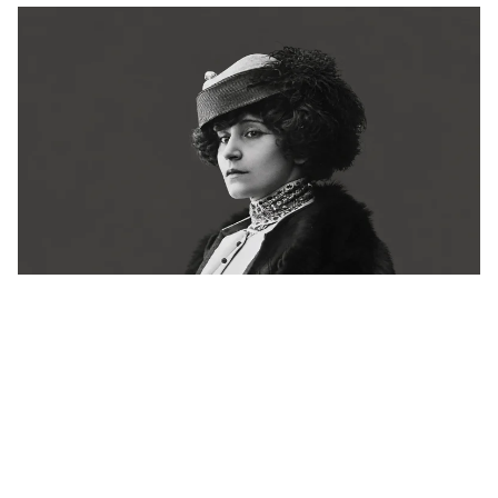
Há 72 anos, a França se despedia de Colette.
Ainda não conseguiu explicá-la