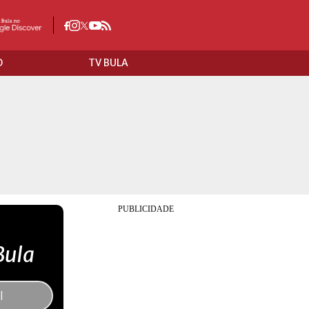
O
TV BULA
Bula