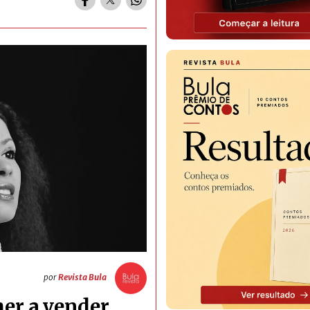
por
Revista Bula
her a vender