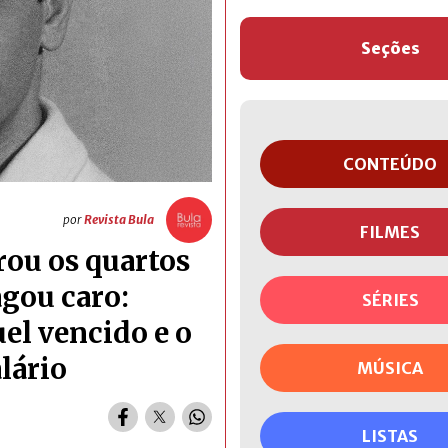
Seções
CONTEÚDO
por
Revista Bula
FILMES
rou os quartos
agou caro:
SÉRIES
el vencido e o
lário
MÚSICA
LISTAS