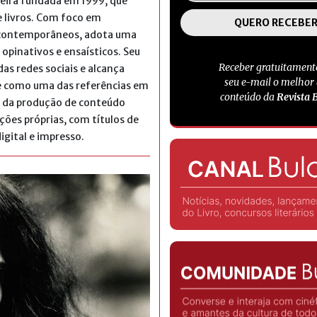
ileira fundada em 1999, que
 livros. Com foco em
s contemporâneos, adota uma
 opinativos e ensaísticos. Seu
Receber gratuitament
s redes sociais e alcança
seu e-mail o melhor
se como uma das referências em
conteúdo da
Revista 
ém da produção de conteúdo
ções próprias, com títulos de
igital e impresso.