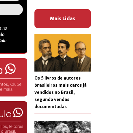
Mais Lidas
e no
 do
Bula
Os 5 livros de autores
brasileiros mais caros já
vendidos no Brasil,
segundo vendas
documentadas