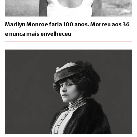
Marilyn Monroe faria 100 anos. Morreu aos 36
e nunca mais envelheceu