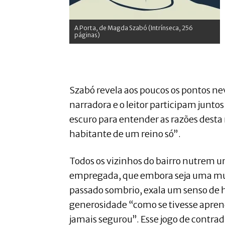
A Porta, de Magda Szabó (Intrínseca, 256
páginas)
Szabó revela aos poucos os pontos ne
narradora e o leitor participam junto
escuro para entender as razões desta
habitante de um reino só”.
Todos os vizinhos do bairro nutrem u
empregada, que embora seja uma mu
passado sombrio, exala um senso de
generosidade “como se tivesse apren
jamais segurou’’. Esse jogo de contrad