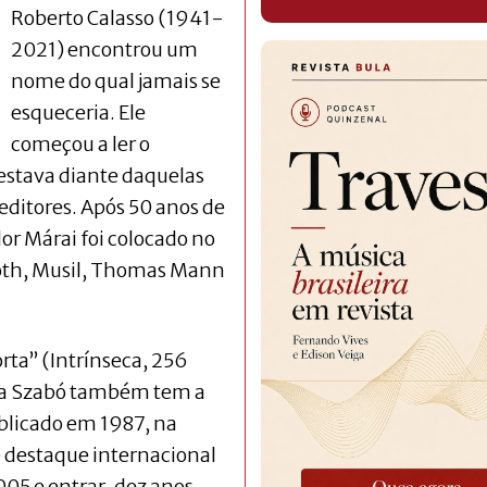
Roberto Calasso (1941-
2021) encontrou um
nome do qual jamais se
esqueceria. Ele
começou a ler o
estava diante daquelas
 editores. Após 50 anos de
or Márai foi colocado no
 Roth, Musil, Thomas Mann
ta’’ (Intrínseca, 256
da Szabó também tem a
blicado em 1987, na
de destaque internacional
005 e entrar, dez anos