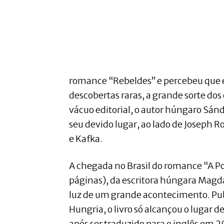
romance “Rebeldes’’ e percebeu que 
descobertas raras, a grande sorte dos
vácuo editorial, o autor húngaro Sánd
seu devido lugar, ao lado de Joseph
e Kafka.
A chegada no Brasil do romance “A Por
páginas), da escritora húngara Mag
luz de um grande acontecimento. Pu
Hungria, o livro só alcançou o lugar 
após ser traduzido para o inglês em 2