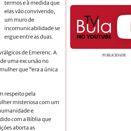
termos e à medida que
elas vão convivendo,
um muro de
incomunicabilidade se
ergue entre as duas.
vrálgicos de Emerenc. A
s de uma excursão no
 mulher que “era a única
m respeito pela
lher misteriosa com um
 humanidade e
dido com a Bíblia que
ições aborta as