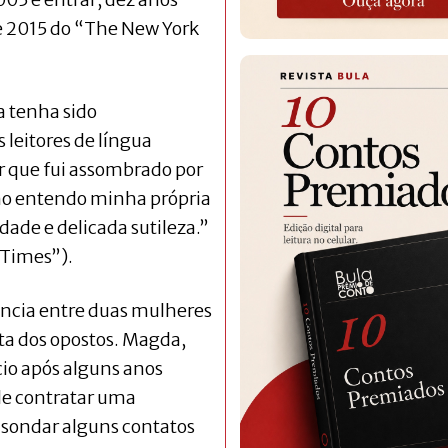
de 2015 do “The New York
a tenha sido
leitores de língua
er que fui assombrado por
mo entendo minha própria
dade e delicada sutileza.’’
 Times”).
vência entre duas mulheres
ita dos opostos. Magda,
cio após alguns anos
de contratar uma
 sondar alguns contatos