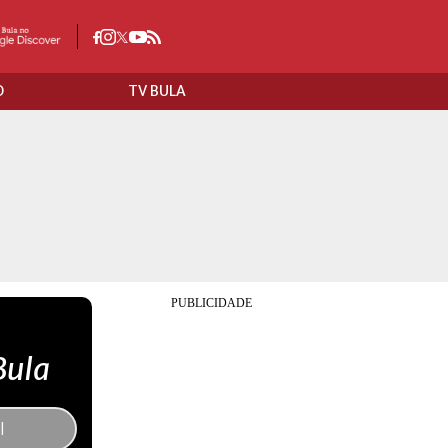
O
TV BULA
Bula