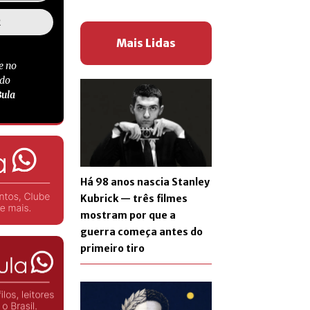
Mais Lidas
e no
 do
Bula
Há 98 anos nascia Stanley
Kubrick — três filmes
mostram por que a
guerra começa antes do
primeiro tiro