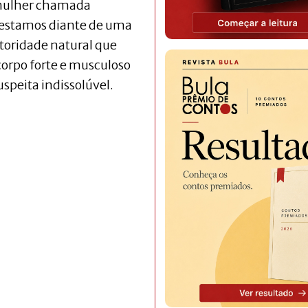
 mulher chamada
 estamos diante de uma
oridade natural que
corpo forte e musculoso
speita indissolúvel.