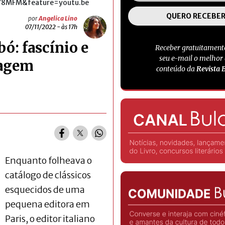
Y8MFM&feature=youtu.be
por
Angelica Lino
07/11/2022 - às 17h
ó: fascínio e
Receber gratuitament
seu e-mail o melhor
nagem
conteúdo da
Revista 
Enquanto folheava o
catálogo de clássicos
esquecidos de uma
pequena editora em
Paris, o editor italiano