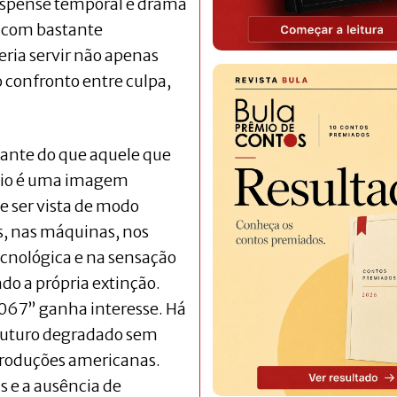
 suspense temporal e drama
o com bastante
ria servir não apenas
 confronto entre culpa,
tante do que aquele que
ênio é uma imagem
 ser vista de modo
os, nas máquinas, nos
cnológica e na sensação
o a própria extinção.
067” ganha interesse. Há
 futuro degradado sem
produções americanas.
is e a ausência de