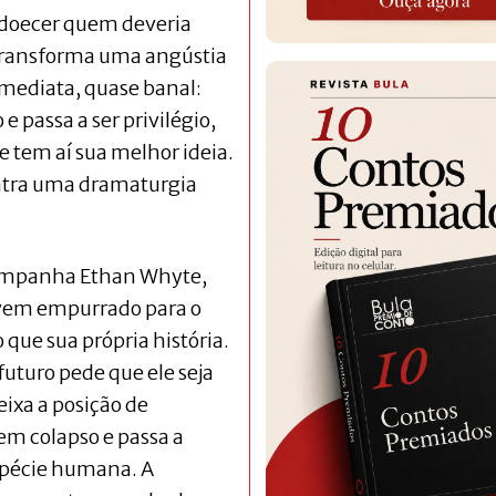
doecer quem deveria
 transforma uma angústia
mediata, quase banal:
e passa a ser privilégio,
e tem aí sua melhor ideia.
tra uma dramaturgia
companha Ethan Whyte,
vem empurrado para o
que sua própria história.
turo pede que ele seja
ixa a posição de
m colapso e passa a
espécie humana. A