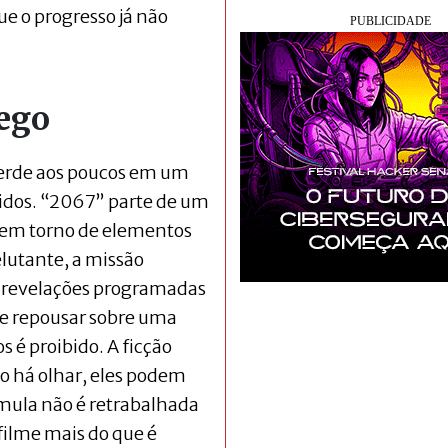
o progresso já não
lego
perde aos poucos em um
idos. “2067” parte de um
a em torno de elementos
elutante, a missão
as revelações programadas
ode repousar sobre uma
 é proibido. A ficção
do há olhar, eles podem
rmula não é retrabalhada
filme mais do que é