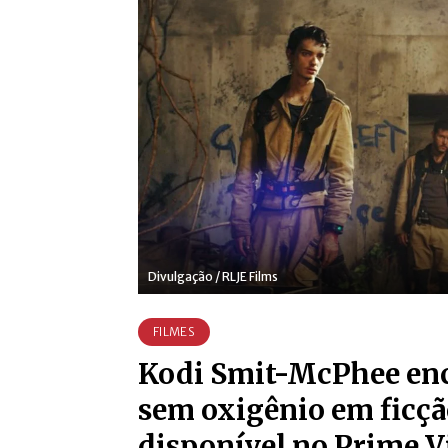
Divulgação / RLJE Films
FILMES
Kodi Smit-McPhee enc
sem oxigênio em ficção
disponível no Prime V