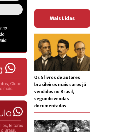
Mais Lidas
e no
 do
Bula
Os 5 livros de autores
brasileiros mais caros já
vendidos no Brasil,
segundo vendas
documentadas