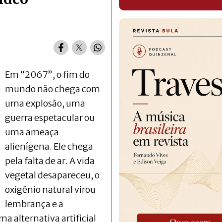
Em “2067”, o fim do
mundo não chega com
uma explosão, uma
guerra espetacular ou
uma ameaça
alienígena. Ele chega
pela falta de ar. A vida
vegetal desapareceu, o
oxigênio natural virou
lembrança e a
 alternativa artificial