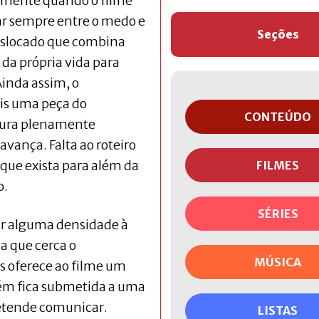
ialmente quando o filme
har sempre entre o medo e
Seções
deslocado que combina
a própria vida para
inda assim, o
is uma peça do
CONTEÚDO
gura plenamente
 avança. Falta ao roteiro
 que exista para além da
FILMES
o.
SÉRIES
ar alguma densidade à
a que cerca o
MÚSICA
is oferece ao filme um
m fica submetida a uma
retende comunicar.
LISTAS