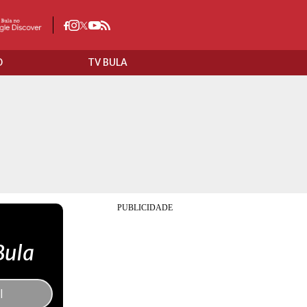
O
TV BULA
Bula