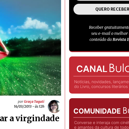
Receber gratuitament
seu e-mail o melhor
conteúdo da
Revista 
por
Graça Taguti
16/03/2013 - às 12h
r a virgindade