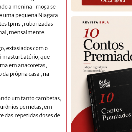
ando a menina-moça se
de uma pequena Niagara
ntes tpms , ruborizadas
onal, mensalmente.
go, extasiados com o
i masturbatório, que
orma em anacoretas,
 da própria casa , na
leando um tanto cambetas,
eurônios pernetas, em
te das repetidas doses de