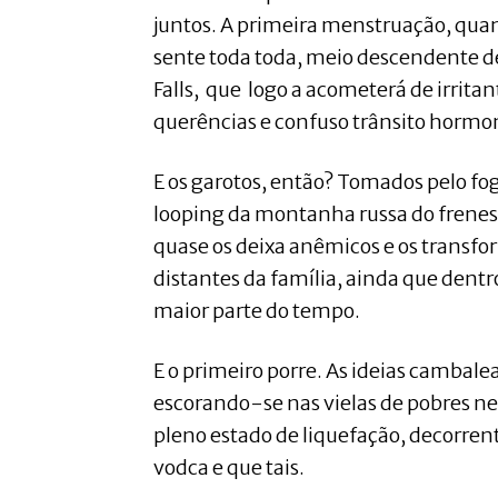
juntos. A primeira menstruação, qu
sente toda toda, meio descendente 
Falls, que logo a acometerá de irrita
querências e confuso trânsito horm
E os garotos, então? Tomados pelo fo
looping da montanha russa do frenes
quase os deixa anêmicos e os transf
distantes da família, ainda que dentro
maior parte do tempo.
E o primeiro porre. As ideias camba
escorando-se nas vielas de pobres n
pleno estado de liquefação, decorren
vodca e que tais.