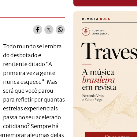
Todo mundo se lembra
do desbotado e
renitente ditado “A
primeira vez a gente
nunca esquece”. Mas
será que você parou
para refletir por quantas
estreias experienciais
passa no seu acelerado
cotidiano? Sempre há
 rememorar algumas delas