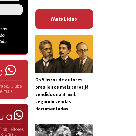
Mais Lidas
e no
 do
Bula
Os 5 livros de autores
brasileiros mais caros já
vendidos no Brasil,
segundo vendas
documentadas