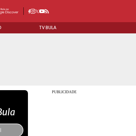
O
TV BULA
Bula