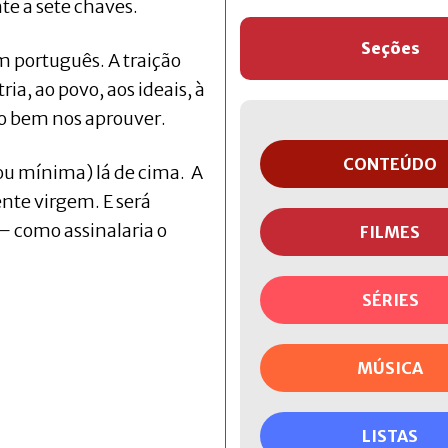
te a sete chaves.
Seções
 português. A traição
ia, ao povo, aos ideais, à
o bem nos aprouver.
CONTEÚDO
(ou mínima) lá de cima. A
nte virgem. E será
 como assinalaria o
FILMES
SÉRIES
MÚSICA
LISTAS