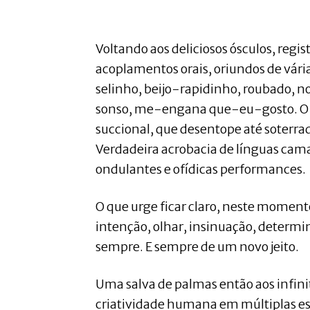
Voltando aos deliciosos ósculos, regi
acoplamentos orais, oriundos de vári
selinho, beijo-rapidinho, roubado, n
sonso, me-engana que-eu-gosto. O 
succional, que desentope até soterrad
Verdadeira acrobacia de línguas cam
ondulantes e ofídicas performances.
O que urge ficar claro, neste momento
intenção, olhar, insinuação, determ
sempre. E sempre de um novo jeito.
Uma salva de palmas então aos infin
criatividade humana em múltiplas es