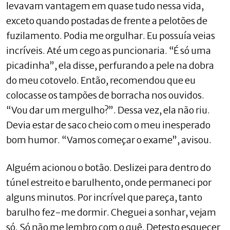
levavam vantagem em quase tudo nessa vida,
exceto quando postadas de frente a pelotões de
fuzilamento. Podia me orgulhar. Eu possuía veias
incríveis. Até um cego as puncionaria. “É só uma
picadinha”, ela disse, perfurando a pele na dobra
do meu cotovelo. Então, recomendou que eu
colocasse os tampões de borracha nos ouvidos.
“Vou dar um mergulho?”. Dessa vez, ela não riu.
Devia estar de saco cheio com o meu inesperado
bom humor. “Vamos começar o exame”, avisou.
Alguém acionou o botão. Deslizei para dentro do
túnel estreito e barulhento, onde permaneci por
alguns minutos. Por incrível que pareça, tanto
barulho fez-me dormir. Cheguei a sonhar, vejam
só. Só não me lembro com o quê. Detesto esquecer