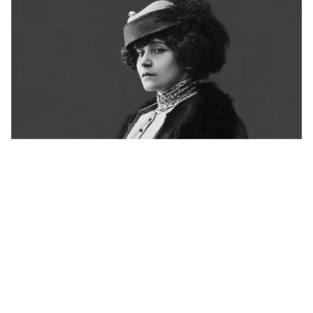
Há 72 anos, a França se despedia de Colette.
Ainda não conseguiu explicá-la