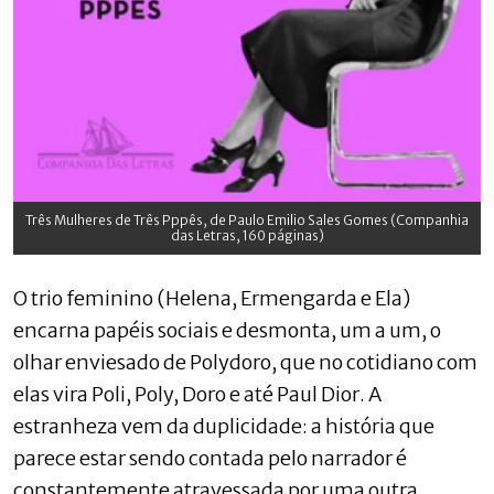
Três Mulheres de Três Pppês, de Paulo Emilio Sales Gomes (Companhia
das Letras, 160 páginas)
O trio feminino (Helena, Ermengarda e Ela)
encarna papéis sociais e desmonta, um a um, o
olhar enviesado de Polydoro, que no cotidiano com
elas vira Poli, Poly, Doro e até Paul Dior. A
estranheza vem da duplicidade: a história que
parece estar sendo contada pelo narrador é
constantemente atravessada por uma outra,