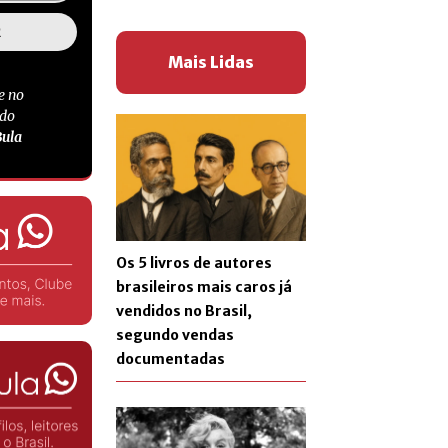
Mais Lidas
e no
 do
Bula
Os 5 livros de autores
brasileiros mais caros já
vendidos no Brasil,
segundo vendas
documentadas