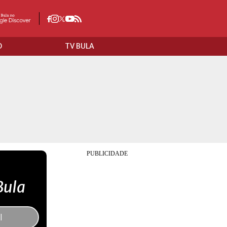
O
TV BULA
Bula