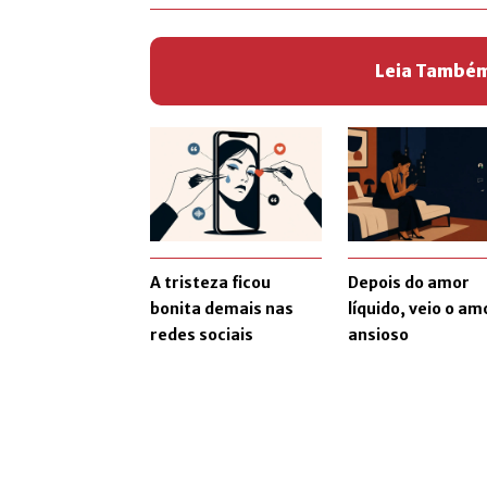
Leia També
A tristeza ficou
Depois do amor
bonita demais nas
líquido, veio o am
redes sociais
ansioso