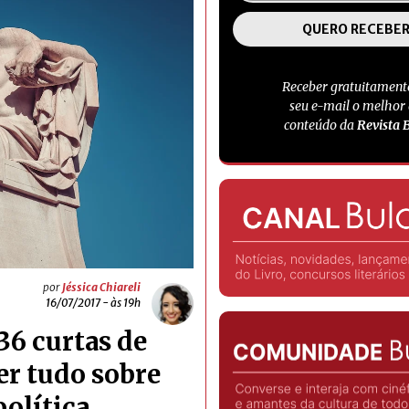
Receber gratuitament
seu e-mail o melhor
conteúdo da
Revista 
por
Jéssica Chiareli
16/07/2017 - às 19h
36 curtas de
r tudo sobre
política