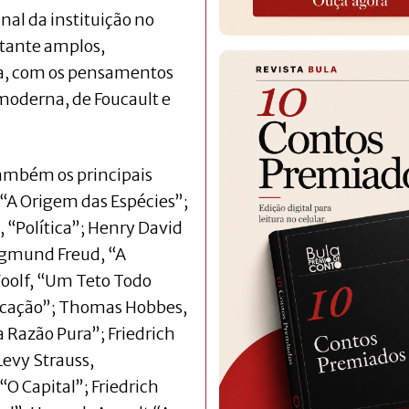
nal da instituição no
tante amplos,
ca, com os pensamentos
a moderna, de Foucault e
ambém os principais
“A Origem das Espécies”;
, “Política”; Henry David
Sigmund Freud, “A
Woolf, “Um Teto Todo
Vocação”; Thomas Hobbes,
 Razão Pura”; Friedrich
Levy Strauss,
“O Capital”; Friedrich