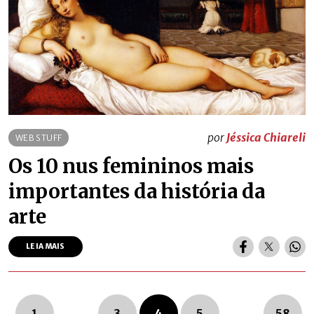
por
Jéssica Chiareli
WEB STUFF
Os 10 nus femininos mais
importantes da história da
arte
LEIA MAIS
Navegação dos posts
1
…
3
4
5
…
58