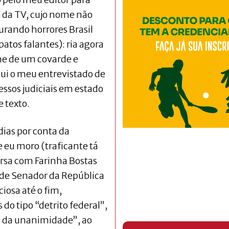
 da TV, cujo nome não
turando horrores Brasil
atos falantes): ria agora
e de um covarde e
i o meu entrevistado de
essos judiciais em estado
 texto.
dias por conta da
 eu moro (traficante tá
ersa com Farinha Bostas
 de Senador da República
iosa até o fim,
o tipo “detrito federal”,
ria da unanimidade”, ao