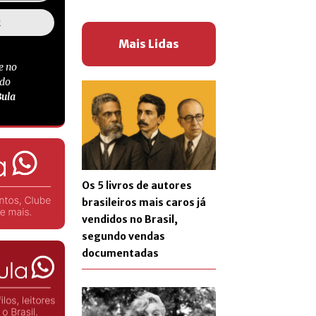
Mais Lidas
e no
 do
Bula
Os 5 livros de autores
brasileiros mais caros já
vendidos no Brasil,
segundo vendas
documentadas