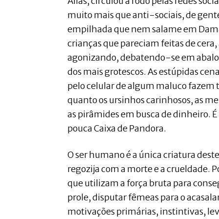
Aliás, circulou a rodo pelas redes soc
muito mais que anti-sociais, de gente
empilhada que nem salame em Damas
crianças que pareciam feitas de cer
agonizando, debatendo-se em abalos
dos mais grotescos. As estúpidas cen
pelo celular de algum maluco fazem 
quanto os ursinhos carinhosos, as me
as pirâmides em busca de dinheiro. 
pouca Caixa de Pandora.
O ser humano é a única criatura dest
regozija com a morte e a crueldade. 
que utilizam a força bruta para conse
prole, disputar fêmeas para o acasal
motivações primárias, instintivas, l