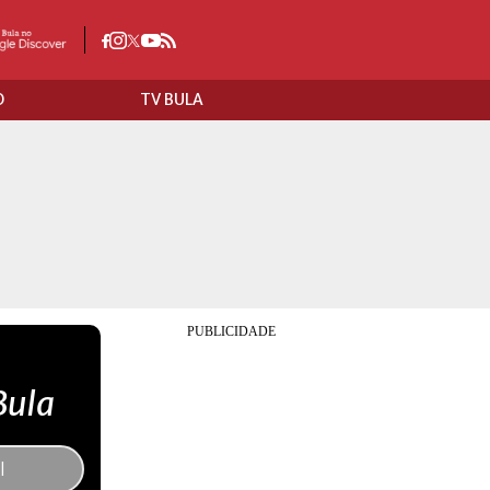
O
TV BULA
Bula