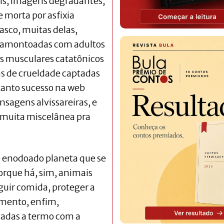
iais, imagens degradantes,
 morta por asfixia
co, muitas delas,
a, amontoadas com adultos
 musculares catatônicos
as de crueldade captadas
tanto sucesso na web
nsagens alvissareiras, e
É muita miscelânea pra
e enodoado planeta que se
Porque há, sim, animais
guir comida, proteger a
amento, enfim,
evadas a termo com a