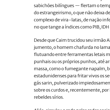
sabichões bilíngues — flertam o tem
do estrangeirismo, o que não deixa d
complexo de vira-latas, de nação inf
no que tange a índices como PIB, IDH 
Desde que Caim trucidou seu irmão 
jumento, o homem chafurda no lamaç
flutuando entre ferramentas letais m
punhais ou os próprios punhos, até 
massa, como o fumegante napalm, bas
estadunidenses para fritar vivos os se
gás sarin, pulverizado impiedosame
sobre os curdos e, recentemente, por
rebeldes sírios.