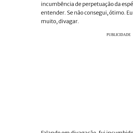
incumbência de perpetuação da espéci
entender. Se não consegui, ótimo. Eu 
muito, divagar.
Falando em divagação, fui incumbido