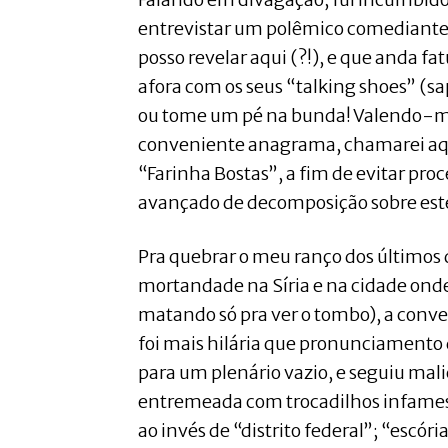
entrevistar um polêmico comediante
posso revelar aqui (?!), e que anda fa
afora com os seus “talking shoes” (sap
ou tome um pé na bunda! Valendo-m
conveniente anagrama, chamarei aqu
“Farinha Bostas”, a fim de evitar proc
avançado de decomposição sobre este
Pra quebrar o meu ranço dos últimos 
mortandade na Síria e na cidade onde
matando só pra ver o tombo), a conv
foi mais hilária que pronunciamento
para um plenário vazio, e seguiu malic
entremeada com trocadilhos infames d
ao invés de “distrito federal”; “escó