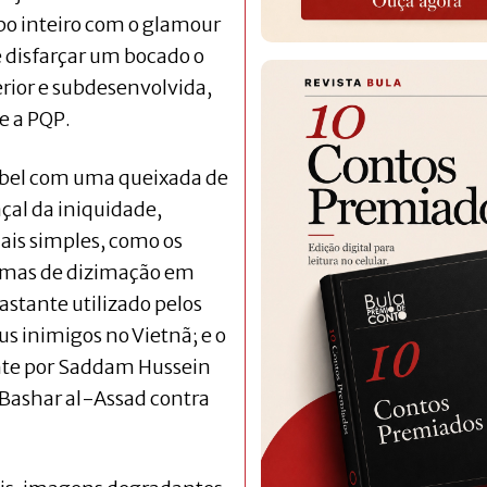
po inteiro com o glamour
e disfarçar um bocado o
erior e subdesenvolvida,
e a PQP.
Abel com uma queixada de
al da iniquidade,
ais simples, como os
armas de dizimação em
tante utilizado pelos
us inimigos no Vietnã; e o
nte por Saddam Hussein
 Bashar al-Assad contra