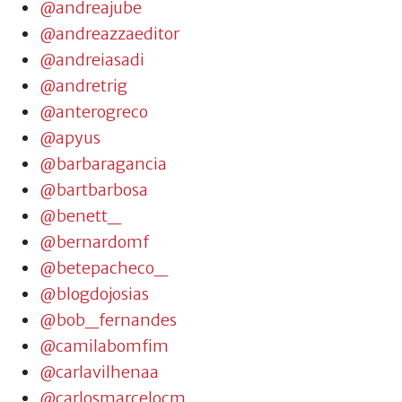
@andreajube
@andreazzaeditor
@andreiasadi
@andretrig
@anterogreco
@apyus
@barbaragancia
@bartbarbosa
@benett_
@bernardomf
@betepacheco_
@blogdojosias
@bob_fernandes
@camilabomfim
@carlavilhenaa
@carlosmarcelocm