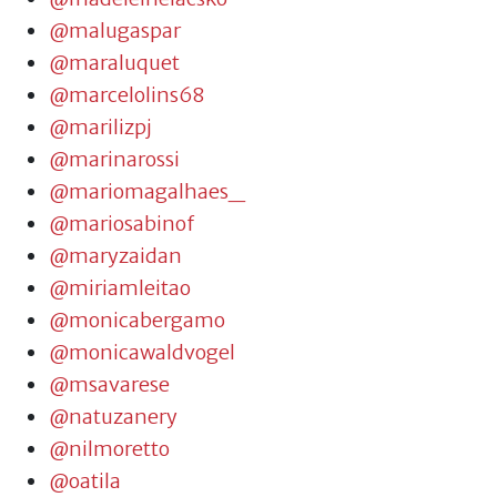
@malugaspar
@maraluquet
@marcelolins68
@marilizpj
@marinarossi
@mariomagalhaes_
@mariosabinof
@maryzaidan
@miriamleitao
@monicabergamo
@monicawaldvogel
@msavarese
@natuzanery
@nilmoretto
@oatila