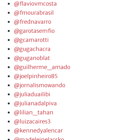
@flaviovmcosta
@fmourabrasil
@frednavarro
@garotasemfio
@gcamarotti
@gugachacra
@guganoblat
@guilherme_amado
@joelpinheiro85
@jornalismowando
@juliaduailibi
@julianadalpiva
@lilian_tahan
@luizacaires3
@kennedyalencar
@madeleinelacsko