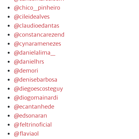
@chico_pinheiro
@cileidealves
@claudioedantas
@constancarezend
@cynaramenezes
@danielalima_
@danielhrs
@demori
@denisebarbosa
@diegoescosteguy
@diogomainardi
@ecantanhede
@edsonaran
@feltrinoficial
@flaviaol