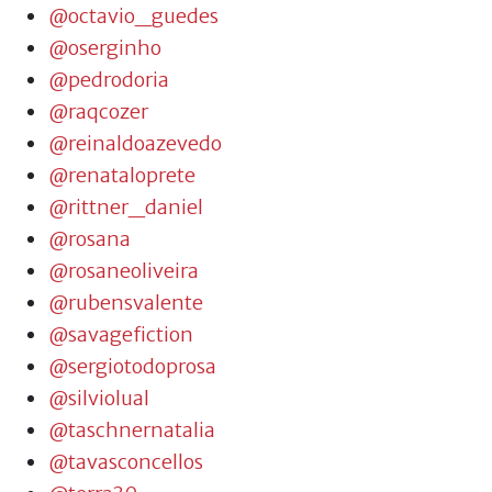
@octavio_guedes
@oserginho
@pedrodoria
@raqcozer
@reinaldoazevedo
@renataloprete
@rittner_daniel
@rosana
@rosaneoliveira
@rubensvalente
@savagefiction
@sergiotodoprosa
@silviolual
@taschnernatalia
@tavasconcellos