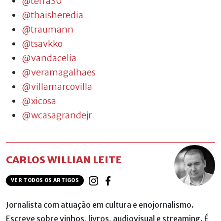
@terra30
@thaisheredia
@traumann
@tsavkko
@vandacelia
@veramagalhaes
@villamarcovilla
@xicosa
@wcasagrandejr
CARLOS WILLIAN LEITE
VER TODOS OS ARTIGOS
Jornalista com atuação em cultura e enojornalismo.
Escreve sobre vinhos, livros, audiovisual e streaming. É