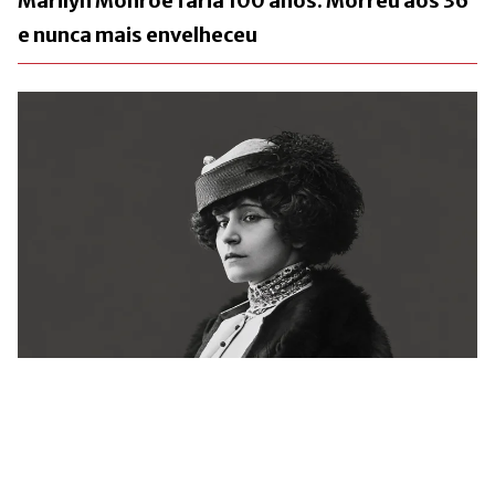
Marilyn Monroe faria 100 anos. Morreu aos 36
e nunca mais envelheceu
Há 72 anos, a França se despedia de Colette.
Ainda não conseguiu explicá-la