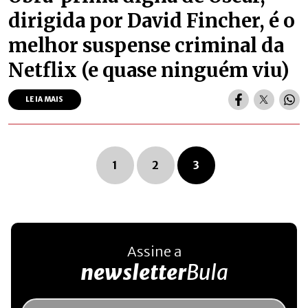
dirigida por David Fincher, é o
melhor suspense criminal da
Netflix (e quase ninguém viu)
LEIA MAIS
Navegação dos posts
1
2
3
Assine a
newsletter
Bula