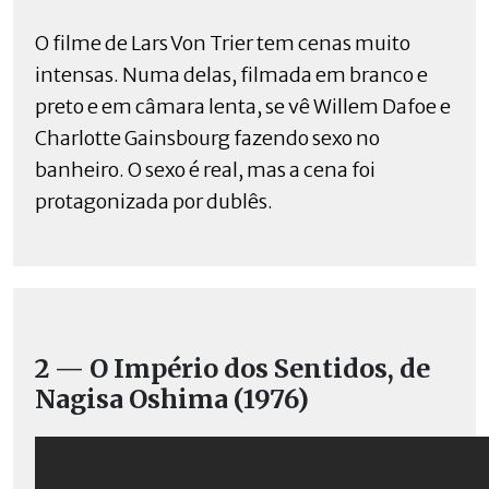
O filme de Lars Von Trier tem cenas muito
intensas. Numa delas, filmada em branco e
preto e em câmara lenta, se vê Willem Dafoe e
Charlotte Gainsbourg fazendo sexo no
banheiro. O sexo é real, mas a cena foi
protagonizada por dublês.
2 — O Império dos Sentidos, de
Nagisa Oshima (1976)