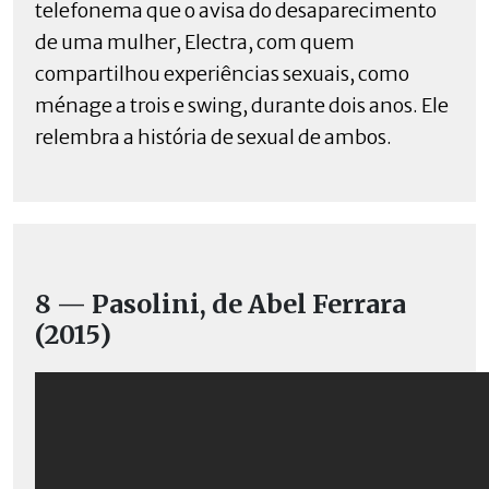
telefonema que o avisa do desaparecimento
de uma mulher, Electra, com quem
compartilhou experiências sexuais, como
ménage a trois e swing, durante dois anos. Ele
relembra a história de sexual de ambos.
8 — Pasolini, de Abel Ferrara
(2015)