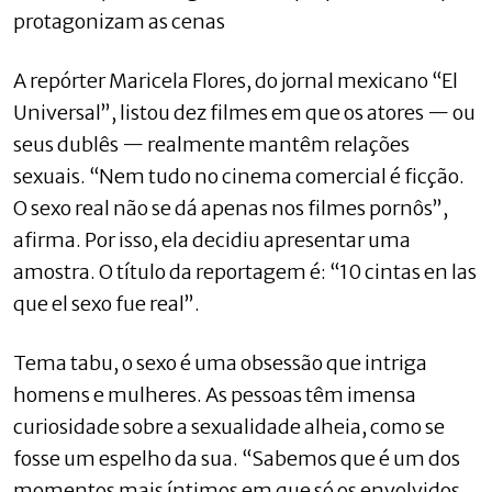
protagonizam as cenas
A repórter Maricela Flores, do jornal mexicano “El
Universal”, listou dez filmes em que os atores — ou
seus dublês — realmente mantêm relações
sexuais. “Nem tudo no cinema comercial é ficção.
O sexo real não se dá apenas nos filmes pornôs”,
afirma. Por isso, ela decidiu apresentar uma
amostra. O título da reportagem é: “10 cintas en las
que el sexo fue real”.
Tema tabu, o sexo é uma obsessão que intriga
homens e mulheres. As pessoas têm imensa
curiosidade sobre a sexualidade alheia, como se
fosse um espelho da sua. “Sabemos que é um dos
momentos mais íntimos em que só os envolvidos