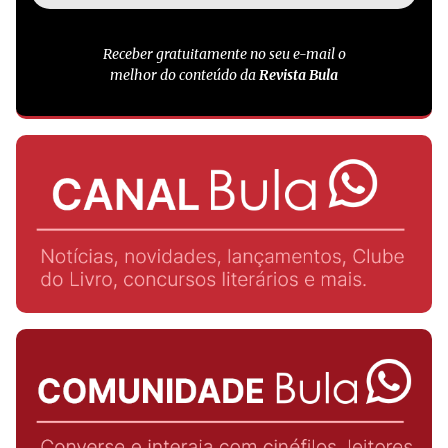
Receber gratuitamente no seu e-mail o
melhor do conteúdo da
Revista Bula