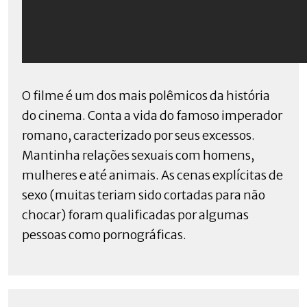
O filme é um dos mais polêmicos da história
do cinema. Conta a vida do famoso imperador
romano, caracterizado por seus excessos.
Mantinha relações sexuais com homens,
mulheres e até animais. As cenas explícitas de
sexo (muitas teriam sido cortadas para não
chocar) foram qualificadas por algumas
pessoas como pornográficas.