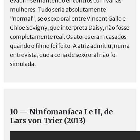
evadir-se mantendo encontros com várias
mulheres. Tudo seria absolutamente
“normal”, se o sexo oral entre Vincent Gallo e
Chloë Sevigny, que interpreta Daisy, não fosse
completamente real. Os atores eram casados
quando o filme foi feito. A atriz admitiu, numa
entrevista, que a cena de sexo oral não foi
simulada.
10 — Ninfomaníaca I e II, de
Lars von Trier (2013)