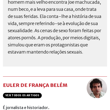
homem mais velho encontra Joe machucada,
num beco, e a leva para sua casa, onde trata
de suas feridas. Ela conta-lhe a história de sua
vida, sempre referindo-se à evolução de sua
sexualidade. As cenas de sexo foram feitas por
atores pornôs. A produção, por meios digitais,
simulou que eram os protagonistas que
estavam mantendo relações sexuais.
EULER DE FRANÇA BELÉM
VER TODOS OS ARTIGOS
É jornalista e historiador.