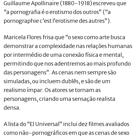
Guillaume Apollinaire (1880-1918) escreveu que
“a pornografia é o erotismo dos outros” (“a
pornographie c’est l’erotisme des autres”).
Maricela Flores frisa que “o sexo como arte busca
demonstrar a complexidade nas relações humanas
por intermédio de uma conexão física e mental,
permitindo que nos adentremos ao mais profundo
das personagens”. As cenas nem sempre são
simuladas, ou incluem dublês, e são de um
realismo ímpar. Os atores se tornam as
personagens, criando uma sensação realista
densa.
A lista do “El Universal” inclui dez filmes avaliados
como não-pornográficos em que as cenas de sexo