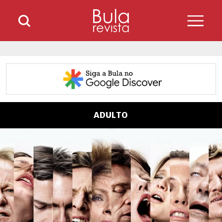
ADULTO