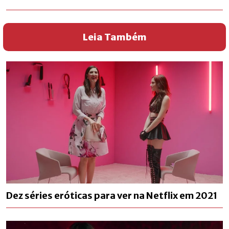
Leia Também
Dez séries eróticas para ver na Netflix em 2021