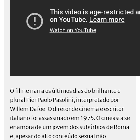
O filme narra os últimos dias do brilhante e
plural Pier Paolo Pasolini, interpretado por
Willem Dafoe. O diretor de cinema e escritor
italiano foi assassinado em 1975. O cineasta se
enamora de um jovem dos subúrbios de Roma
e, apesar do alto conteúdo sexual não