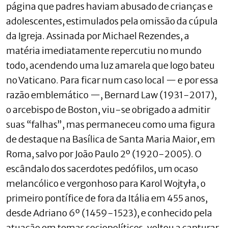
página que padres haviam abusado de crianças e
adolescentes, estimulados pela omissão da cúpula
da Igreja. Assinada por Michael Rezendes, a
matéria imediatamente repercutiu no mundo
todo, acendendo uma luz amarela que logo bateu
no Vaticano. Para ficar num caso local — e por essa
razão emblemático —, Bernard Law (1931-2017),
o arcebispo de Boston, viu-se obrigado a admitir
suas “falhas”, mas permaneceu como uma figura
de destaque na Basílica de Santa Maria Maior, em
Roma, salvo por João Paulo 2º (1920-2005). O
escândalo dos sacerdotes pedófilos, um ocaso
melancólico e vergonhoso para Karol Wojtyła, o
primeiro pontífice de fora da Itália em 455 anos,
desde Adriano 6º (1459-1523), e conhecido pela
atuação em temas sociopolíticos, voltou a capturar