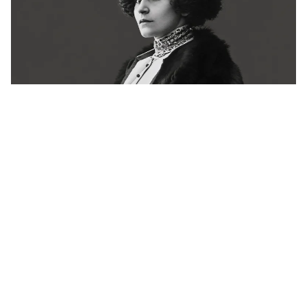
Há 72 anos, a França se despedia de Colette.
Ainda não conseguiu explicá-la