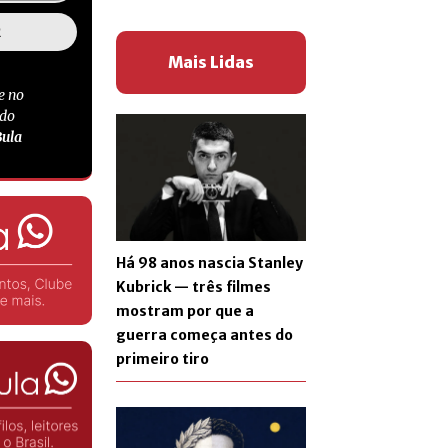
Mais Lidas
e no
 do
Bula
Há 98 anos nascia Stanley
Kubrick — três filmes
mostram por que a
guerra começa antes do
primeiro tiro