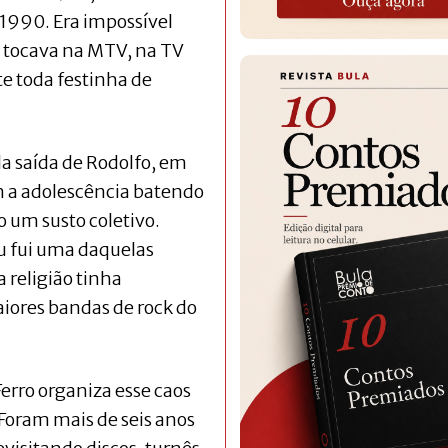
 1990. Era impossível
e tocava na MTV, na TV
e toda festinha de
da saída de Rodolfo, em
om a adolescência batendo
o um susto coletivo.
u fui uma daquelas
 religião tinha
iores bandas de rock do
erro organiza esse caos
Foram mais de seis anos