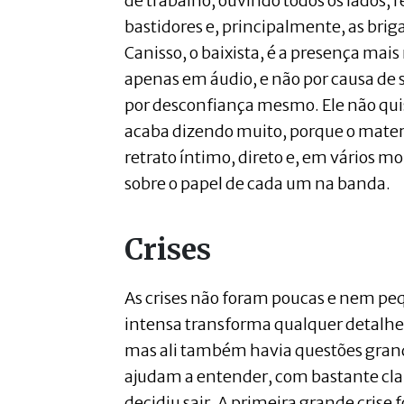
de trabalho, ouvindo todos os lados, r
bastidores e, principalmente, as brig
Canisso, o baixista, é a presença mais
apenas em áudio, e não por causa de
por desconfiança mesmo. Ele não quis
acaba dizendo muito, porque o mater
retrato íntimo, direto e, em vários 
sobre o papel de cada um na banda.
Crises
As crises não foram poucas e nem pe
intensa transforma qualquer detalhe
mas ali também havia questões grand
ajudam a entender, com bastante cla
decidiu sair. A primeira grande crise f