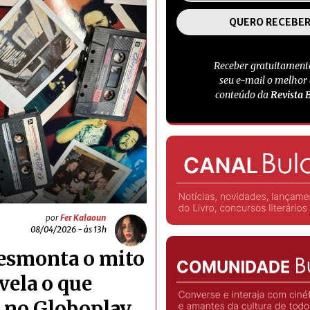
Receber gratuitament
seu e-mail o melhor
conteúdo da
Revista 
por
Fer Kalaoun
08/04/2026 - às 13h
esmonta o mito
vela o que
 no Globoplay