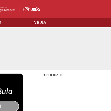
O
TV BULA
Bula