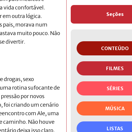
a vida confortável.
Seções
r em outra lógica.
s pais, morava num
gastava muito pouco. Não
e divertir.
CONTEÚDO
FILMES
re drogas, sexo
 uma rotina sufocante de
SÉRIES
A pressão por novos
, foi criando um cenário
MÚSICA
reencontro com Ale, uma
sse caminho. Não houve
LISTAS
tário deixa isso claro,