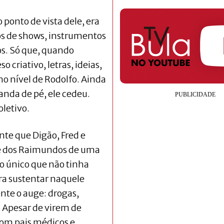
 ponto de vista dele, era
os de shows, instrumentos
s. Só que, quando
 criativo, letras, ideias,
 nível de Rodolfo. Ainda
nda de pé, ele cedeu.
oletivo.
nte que Digão, Fred e
e dos Raimundos de uma
 o único que não tinha
ra sustentar naquele
te o auge: drogas,
 Apesar de virem de
 com pais médicos e