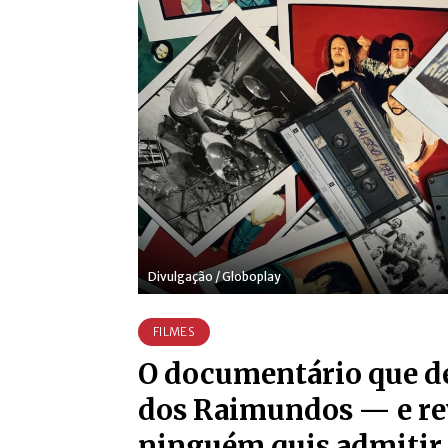
Divulgação / Globoplay
FILMES
O documentário que d
dos Raimundos — e re
ninguém quis admitir,