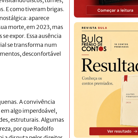
evisitando discos, turnês,
as. E como tiveram brigas.
 nostálgica: aparece
 sua morte, em 2023, mas
 se expor. Essa ausência
ial se transforma num
momentos, desconfortável
quenas. A convivência
 em algo imperdoável,
es, estruturais. Algumas
reza, por que Rodolfo
oi a disputa pelos direitos