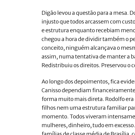
Digão levou a questão para a mesa. Do
injusto que todos arcassem com cust
e estrutura enquanto recebiam meno
chegou a hora de dividir também o peso
conceito, ninguém alcançava o mesmo
assim, numa tentativa de manter a ba
Redistribuiu os direitos. Preservou o c
Ao longo dos depoimentos, fica evide
Canisso dependiam financeirament
forma muito mais direta. Rodolfo era
filhos nem uma estrutura familiar pa
momento. Todos viveram intensamen
mulheres, dinheiro, tudo em excesso.
famílias de classe média de Brasília,