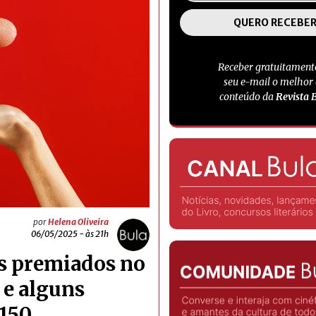
Receber gratuitament
seu e-mail o melhor
conteúdo da
Revista 
por
Helena Oliveira
06/05/2025 - às 21h
os premiados no
 e alguns
150