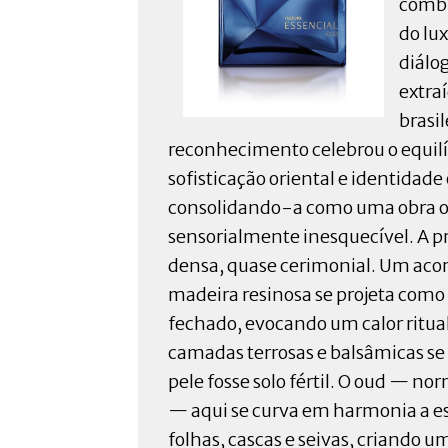
combi
do lu
diálo
extra
brasil
reconhecimento celebrou o equilí
sofisticação oriental e identidade 
consolidando-a como uma obra o
sensorialmente inesquecível. A p
densa, quase cerimonial. Um aco
madeira resinosa se projeta com
fechado, evocando um calor ritual
camadas terrosas e balsâmicas se
pele fosse solo fértil. O oud — 
— aqui se curva em harmonia a es
folhas, cascas e seivas, criando u