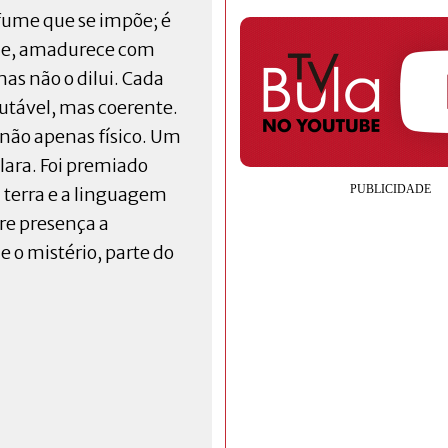
rfume que se impõe; é
ele, amadurece com
as não o dilui. Cada
utável, mas coerente.
não apenas físico. Um
lara. Foi premiado
 terra e a linguagem
ere presença a
 e o mistério, parte do