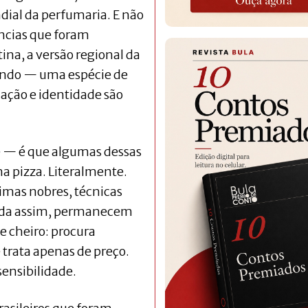
ial da perfumaria. E não
âncias que foram
ina, a versão regional da
ndo — uma espécie de
cação e identidade são
e — é que algumas dessas
a pizza. Literalmente.
imas nobres, técnicas
ainda assim, permanecem
e cheiro: procura
trata apenas de preço.
sensibilidade.