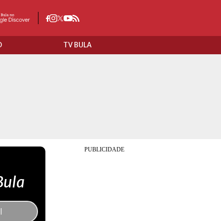
O
TV BULA
Bula