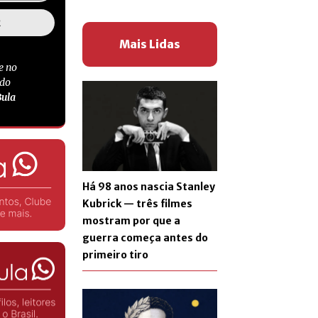
Mais Lidas
e no
 do
Bula
Há 98 anos nascia Stanley
Kubrick — três filmes
mostram por que a
guerra começa antes do
primeiro tiro