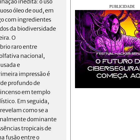
nação inédita: o uso
xuoso óleo de oud, em
go com ingredientes
ídos da biodiversidade
eira. O
brio raro entre
olfativa nacional,
usada e
rimeira impressão é
rde profundo de
o incenso em templo
ístico. Em seguida,
 revelam como se a
normalmente dominante
sências tropicais de
ma fusão entre o