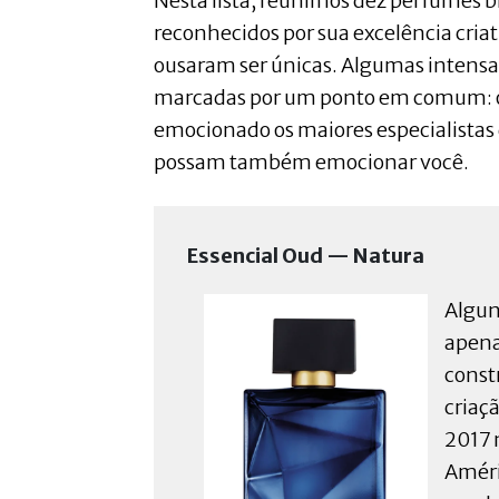
Nesta lista, reunimos dez perfumes b
reconhecidos por sua excelência criat
ousaram ser únicas. Algumas intensas
marcadas por um ponto em comum: o
emocionado os maiores especialistas
possam também emocionar você.
Essencial Oud — Natura
Algun
apena
const
criaç
2017 
Améri