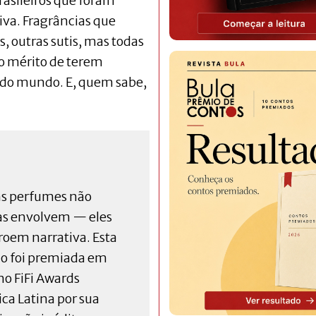
rasileiros que foram
iva. Fragrâncias que
, outras sutis, mas todas
 mérito de terem
 do mundo. E, quem sabe,
s perfumes não
s envolvem — eles
roem narrativa. Esta
ão foi premiada em
no FiFi Awards
ca Latina por sua