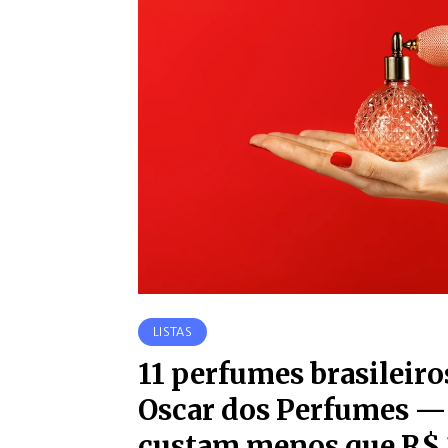
LISTAS
11 perfumes brasileir
Oscar dos Perfumes —
custam menos que R$ 