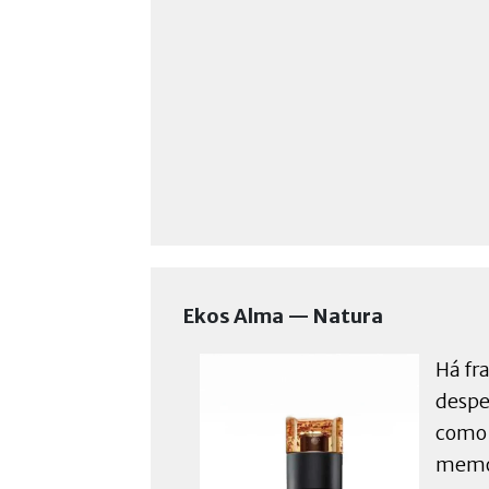
Ekos Alma — Natura
Há fr
despe
como 
memór