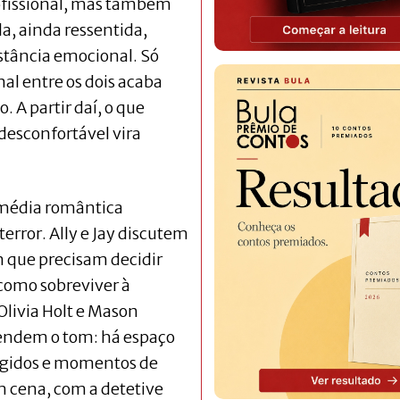
rofissional, mas também
Ela, ainda ressentida,
istância emocional. Só
l entre os dois acaba
 A partir daí, o que
desconfortável vira
comédia romântica
terror. Ally e Jay discutem
que precisam decidir
como sobreviver à
Olivia Holt e Mason
tendem o tom: há espaço
angidos e momentos de
m cena, com a detetive