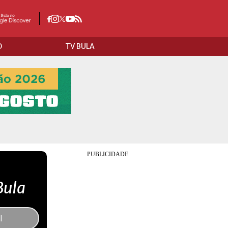
O
TV BULA
Bula