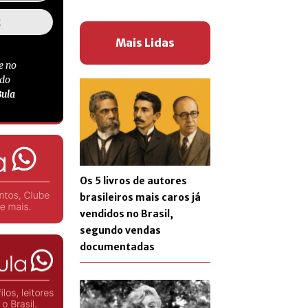
Mais Lidas
e no
 do
Bula
Os 5 livros de autores
brasileiros mais caros já
vendidos no Brasil,
segundo vendas
documentadas