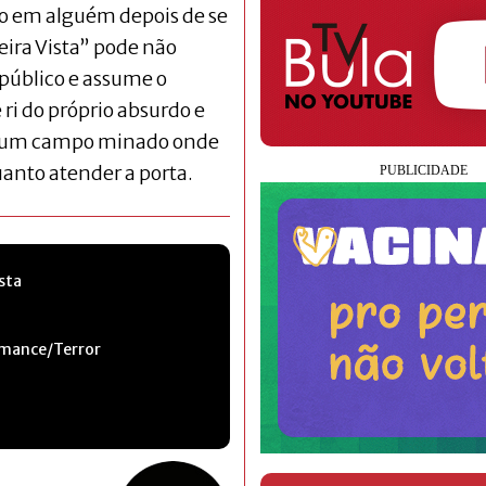
ão em alguém depois de se
eira Vista” pode não
 público e assume o
ri do próprio absurdo e
m um campo minado onde
uanto atender a porta.
sta
mance/Terror