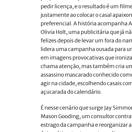
pedir licença, e o resultado é um film
justamente ao colocar o casal apaixo
preferencial. A história acompanha A
Olivia Holt, uma publicitária que já n
felizes depois de levar um fora do na
lidera uma campanha ousada para um
em imagens provocativas que ironiz
chama atenção, mas também cria um
assassino mascarado conhecido como
agir na cidade, escolhendo casais co
açucarada do calendário.
É nesse cenário que surge Jay Simmon
Mason Gooding, um consultor contrat
estrago da campanha e reorganizar 