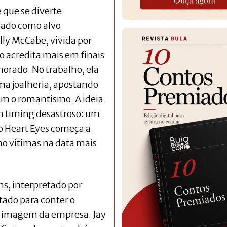
e que se diverte
nado como alvo
lly McCabe, vivida por
ão acredita mais em finais
morado. No trabalho, ela
a joalheria, apostando
am o romantismo. A ideia
 timing desastroso: um
 Heart Eyes começa a
mo vítimas na data mais
s, interpretado por
ado para conter o
a imagem da empresa. Jay