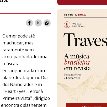
O amor pode até
machucar, mas
raramente vem
acompanhado de uma
máscara
ensanguentada e um
plano de ataque no Dia
dos Namorados. Em
“Heart Eyes: Terror à
Primeira Vista”, dirigido
 encontra o slasher sem