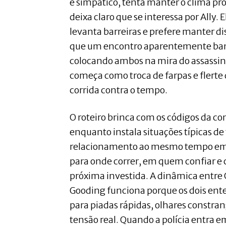
é simpático, tenta manter o clima p
deixa claro que se interessa por Ally. 
levanta barreiras e prefere manter d
que um encontro aparentemente bana
colocando ambos na mira do assassino.
começa como troca de farpas e flerte 
corrida contra o tempo.
O roteiro brinca com os códigos da 
enquanto instala situações típicas de 
relacionamento ao mesmo tempo em 
para onde correr, em quem confiar e 
próxima investida. A dinâmica entre 
Gooding funciona porque os dois en
para piadas rápidas, olhares constr
tensão real. Quando a polícia entra e