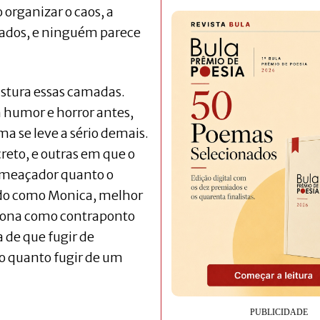
organizar o caos, a
s lados, e ninguém parece
stura essas camadas.
m humor e horror antes,
ma se leve a sério demais.
reto, e outras em que o
ameaçador quanto o
ado como Monica, melhor
ciona como contraponto
 de que fugir de
o quanto fugir de um