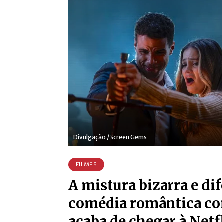
Divulgação / Screen Gems
FILMES
A mistura bizarra e di
comédia romântica co
acaba de chegar à Netf