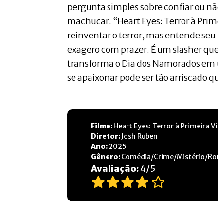
pergunta simples sobre confiar ou n
machucar. “Heart Eyes: Terror à Prim
reinventar o terror, mas entende seu
exagero com prazer. É um slasher que 
transforma o Dia dos Namorados e
se apaixonar pode ser tão arriscado q
Filme:
Heart Eyes: Terror à Primeira Vi
Diretor:
Josh Ruben
Ano:
2025
Gênero:
Comédia/Crime/Mistério/Ro
Avaliação:
4
/
5