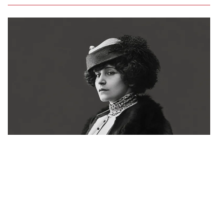
Há 72 anos, a França se despedia de Colette.
Ainda não conseguiu explicá-la