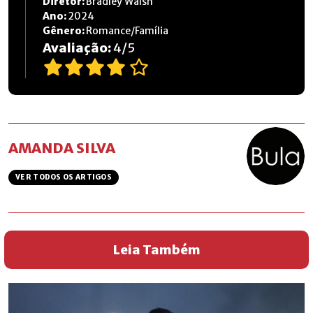
Diretor:
Bradley Walsh
Ano:
2024
Gênero:
Romance/Família
Avaliação:
4
/
5
AMANDA SILVA
VER TODOS OS ARTIGOS
Leia Também