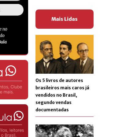
Mais Lidas
e no
 do
Bula
Os 5 livros de autores
brasileiros mais caros já
vendidos no Brasil,
segundo vendas
documentadas