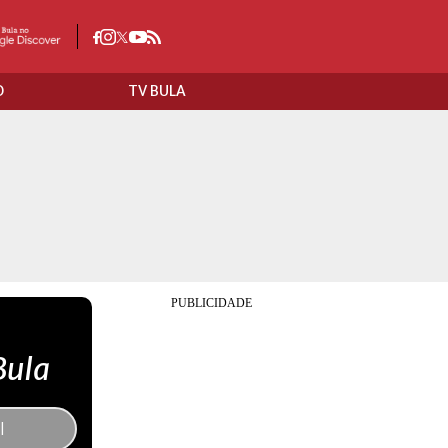
O
TV BULA
Bula