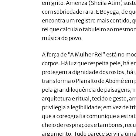
em grito. Amenza (Sheila Atim) suste
com sobriedade rara. E Boyega, de qu
encontra um registro mais contido, 
rei que calcula o tabuleiro ao mesmo
música do povo.
A força de “A Mulher Rei” está no mo
corpos. Há luz que respeita pele, h
protegem a dignidade dos rostos, há 
transforma o Planalto de Abomé em
pela grandiloquência de paisagens, m
arquitetura e ritual, tecido e gesto,
privilegia a legibilidade; em vez de t
que a coreografia comunique a estraté
cheio de respirações e tambores, recu
argumento. Tudo parece servir a uma 