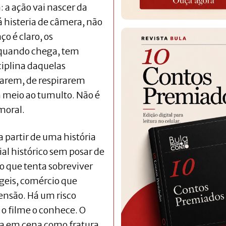
: a ação vai nascer da
 histeria de câmera, não
o é claro, os
 quando chega, tem
ciplina daquelas
tarem, de respirarem
 meio ao tumulto. Não é
moral.
a partir de uma história
al histórico sem posar de
o que tenta sobreviver
ágeis, comércio que
ensão. Há um risco
 o filme o conhece. O
tra em cena como fratura