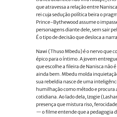
que atravessa a relação entre Nanisc
rei cuja sedução política beira o pra
Prince-Bythewood assume o impasse 
personagens diante dele, sem sair pela
É o tipo de decisão que desloca a narr
Nawi (Thuso Mbedu) é o nervo que c
épico para o íntimo. A jovem entregu
que escolhe a fileira de Nanisca não 
ainda bem. Mbedu molda inquietação
sua rebeldia nasce de uma inteligênci
humilhação como método e procura a
cotidiana. Ao lado dela, Izogie (Las
presença que mistura riso, ferocidad
— o filme entende que a pedagogia d