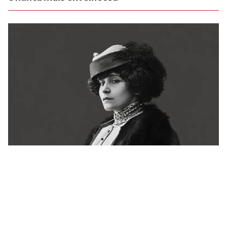
Há 72 anos, a França se despedia de Colette.
Ainda não conseguiu explicá-la