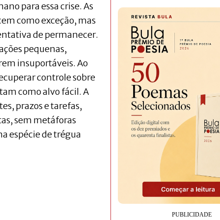
no para essa crise. As
ecem como exceção, mas
entativa de permanecer.
tuações pequenas,
rem insuportáveis. Ao
recuperar controle sobre
atam como alvo fácil. A
es, prazos e tarefas,
tas, sem metáforas
a espécie de trégua