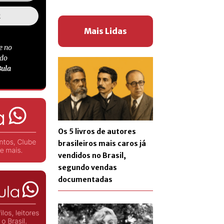
Mais Lidas
e no
 do
Bula
Os 5 livros de autores
brasileiros mais caros já
vendidos no Brasil,
segundo vendas
documentadas