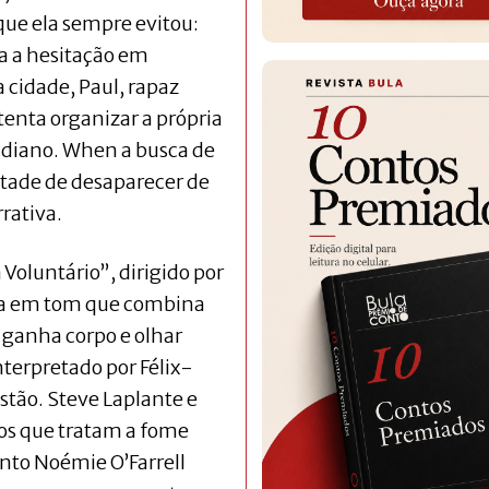
que ela sempre evitou:
ma a hesitação em
 cidade, Paul, rapaz
 tenta organizar a própria
idiano. When a busca de
ntade de desaparecer de
rativa.
oluntário”, dirigido por
pla em tom que combina
 ganha corpo e olhar
nterpretado por Félix-
stão. Steve Laplante e
os que tratam a fome
nto Noémie O’Farrell