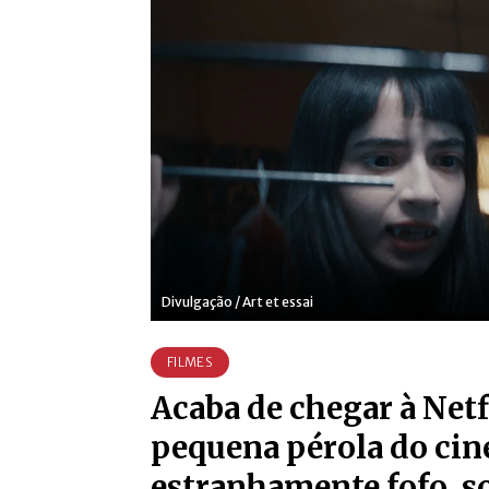
Divulgação / Art et essai
FILMES
Acaba de chegar à Net
pequena pérola do ci
estranhamente fofo, s