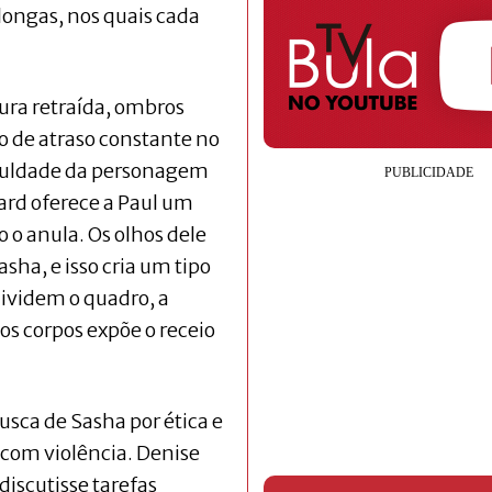
longas, nos quais cada
ura retraída, ombros
o de atraso constante no
iculdade da personagem
ard oferece a Paul um
o anula. Os olhos dele
ha, e isso cria um tipo
dividem o quadro, a
os corpos expõe o receio
usca de Sasha por ética e
 com violência. Denise
iscutisse tarefas