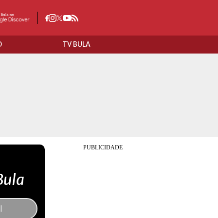
O
TV BULA
Bula