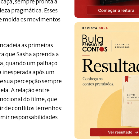
a caça, sempre pronta a
ieza pragmática. Esses
e molda os movimentos
encadeia as primeiras
ara que Sasha aprenda a
ia, quando um palhaço
ma inesperada após um
de sua percepção sempre
ela. A relação entre
mocional do filme, que
r de conflitos terrenhos:
umir responsabilidades