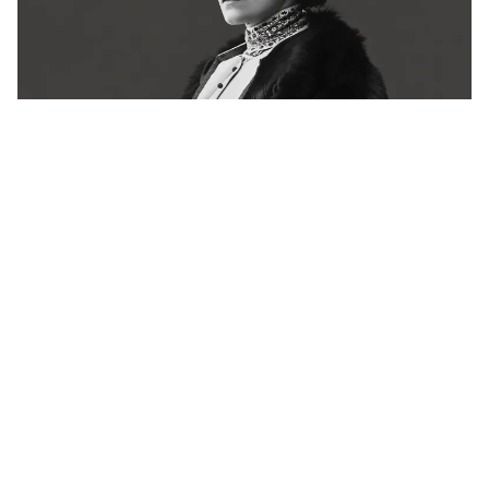
Há 72 anos, a França se despedia de Colette.
Ainda não conseguiu explicá-la