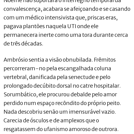
Noeme não suportara o interregno temporal da
convalescença, acabara se afeiçoando e se casando
com um médico intensivista que, priscas eras,
pagava plantões naquela UTI onde ele
permanecera inerte como uma tora durante cerca
de três décadas.
Ambrósio sentia a visão obnubilada. Frêmitos
percorreram-no pela escangalhada coluna
vertebral, danificada pela senectude e pelo
prolongado decúbito dorsal no catre hospitalar.
Sorumbático, ele procurou debalde pelo amor
perdido num espaço recôndito do próprio peito.
Nada descobriu senão um imensurável vazio.
Carecia de ósculos e de amplexos que o
resgatassem do ufanismo amoroso de outrora.