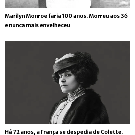
Marilyn Monroe faria 100 anos. Morreu aos 36
e nunca mais envelheceu
Há 72 anos, a França se despedia de Colette.